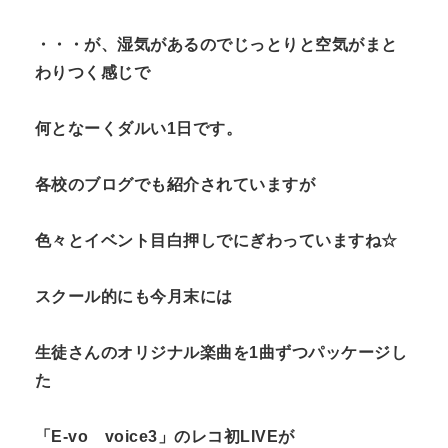
n
・・・が、湿気があるのでじっとりと空気がまと
t
わりつく感じで
何となーくダルい1日です。
各校のブログでも紹介されていますが
色々とイベント目白押しでにぎわっていますね☆
スクール的にも今月末には
生徒さんのオリジナル楽曲を1曲ずつパッケージし
た
「E-vo voice3」のレコ初LIVEが