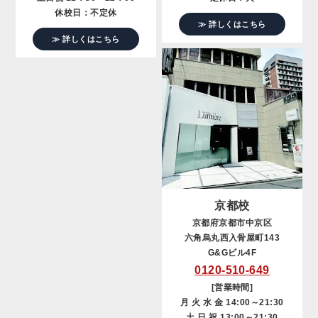
休校日：不定休
≫ 詳しくはこちら
≫ 詳しくはこちら
京都校
京都府京都市中京区
六角烏丸西入骨屋町143
G&Gビル4F
0120-510-649
[営業時間]
月 火 水 金 14:00～21:30
土 日 祝 13:00～21:30