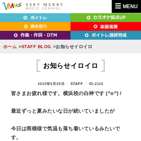
MENU
東京（新宿・八王子）・横浜・名古屋・京都で「本気」になれるボイトレ教室｜
東京（新宿・八王子）・横浜・名古屋・京都で
VERY MERRY MUSIC SCHOOL（ベリーメリー）
「本気」になれるボイトレ教室｜VERY MERRY
MUSIC SCHOOL（ベリーメリー）
ホーム
STAFF BLOG
お知らせイロイロ
S
k
お知らせイロイロ
i
p
P
2015年5月29日
B
STAFF
ID:2110
t
O
Y
皆さまお疲れ様です。横浜校の白神です (^o^) /
S
o
T
c
E
最近ずっと夏みたいな日が続いていましたが
D
o
O
n
N
今日は雨模様で気温も落ち着いているみたいで
t
す。
e