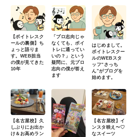
【ボイトレスク
「プロ志向じゃ
ールの裏側】ち
なくても、ボイ
はじめまして。
ょっと語りま
トレに通ってい
ボイトレスクー
す。WEB担当
いの？」という
ルのWEBスタ
の僕が見てきた
疑問に、元プロ
ッフ“さっち
10年
志向の僕が答え
ん”がブログを
ます
始めます。
【名古屋校】久
【名古屋校】イ
しぶりにお出か
ンスタ映え〜♡
け＆お高めラン
なスイーツ