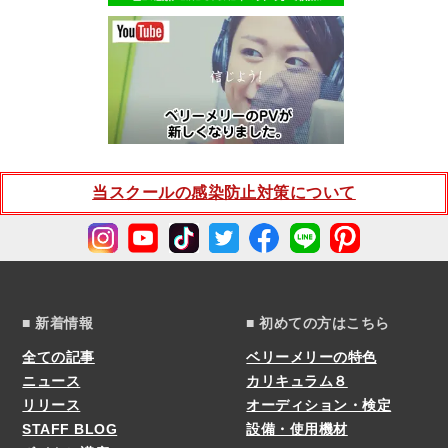
当スクールの感染防止対策について
■ 新着情報
■ 初めての方はこちら
全ての記事
ベリーメリーの特色
ニュース
カリキュラム８
リリース
オーディション・検定
STAFF BLOG
設備・使用機材