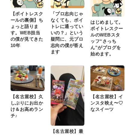
【ボイトレスク
「プロ志向じゃ
ールの裏側】ち
なくても、ボイ
はじめまして。
ょっと語りま
トレに通ってい
ボイトレスクー
す。WEB担当
いの？」という
ルのWEBスタ
の僕が見てきた
疑問に、元プロ
ッフ“さっち
10年
志向の僕が答え
ん”がブログを
ます
始めます。
【名古屋校】久
【名古屋校】イ
しぶりにお出か
ンスタ映え〜♡
け＆お高めラン
なスイーツ
チ♪
【名古屋校】最