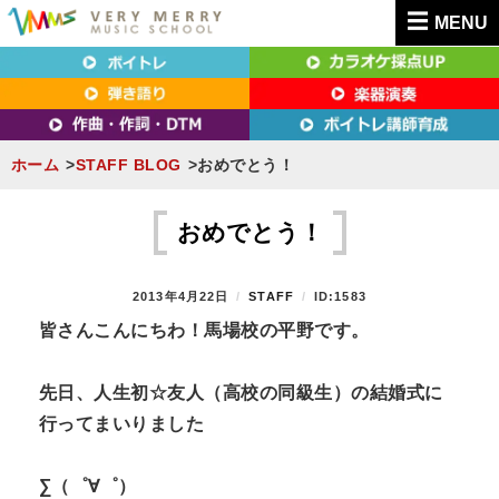
MENU
東京（新宿・八王子）・横浜・名古屋・京都で「本気」になれるボイトレ教室｜
東京（新宿・八王子）・横浜・名古屋・京都で
VERY MERRY MUSIC SCHOOL（ベリーメリー）
「本気」になれるボイトレ教室｜VERY MERRY
MUSIC SCHOOL（ベリーメリー）
ホーム
STAFF BLOG
おめでとう！
S
k
おめでとう！
i
p
P
2013年4月22日
B
STAFF
ID:1583
t
O
Y
皆さんこんにちわ！馬場校の平野です。
S
o
T
c
E
先日、人生初☆友人（高校の同級生）の結婚式に
D
o
行ってまいりました
O
n
N
t
∑（゜∀゜）
e