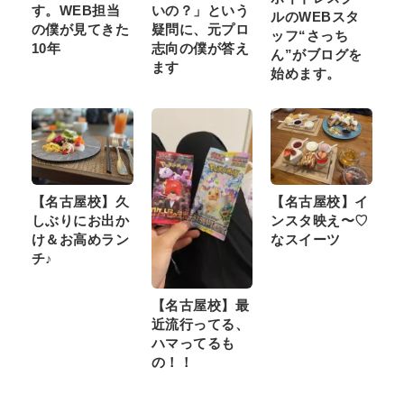
す。WEB担当
いの？」という
ルのWEBスタ
の僕が見てきた
疑問に、元プロ
ッフ“さっち
10年
志向の僕が答え
ん”がブログを
ます
始めます。
【名古屋校】久
【名古屋校】イ
しぶりにお出か
ンスタ映え〜♡
け＆お高めラン
なスイーツ
チ♪
【名古屋校】最
近流行ってる、
ハマってるも
の！！