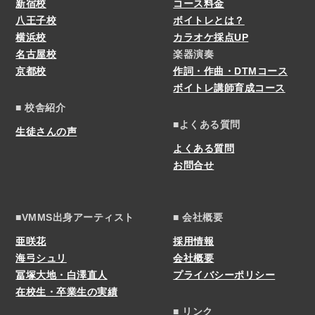
新宿校
コース料金
八王子校
ボイトレとは？
横浜校
カラオケ採点UP
名古屋校
楽器演奏
京都校
作詞・作曲・DTMコース
ボイトレ講師育成コース
■ 校舎紹介
■よくある質問
生徒さんの声
よくある質問
お問合せ
■VMMS出身アーティスト
■ 会社概要
亜咲花
採用情報
海弓シュリ
会社概要
冨塚大地・白澤直人
プライバシーポリシー
在校生・卒業生の実績
■ リンク