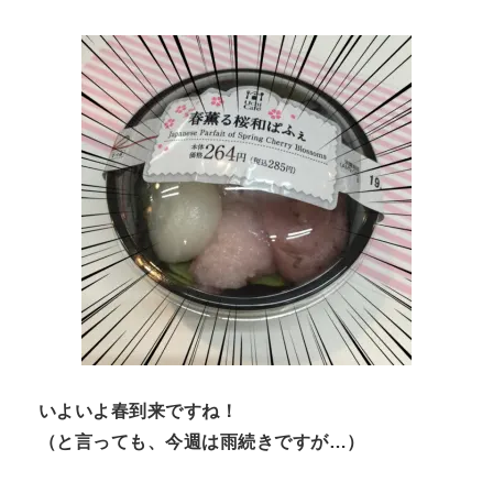
n
t
いよいよ春到来ですね！
（と言っても、今週は雨続きですが…）