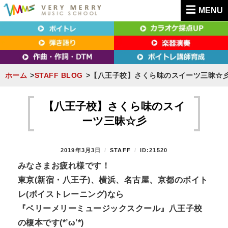
MENU
東京（新宿・八王子）・横浜・名古屋・京都で「本気」になれるボイトレ教室｜
東京（新宿・八王子）・横浜・名古屋・京都で
VERY MERRY MUSIC SCHOOL（ベリーメリー）
「本気」になれるボイトレ教室｜VERY MERRY
MUSIC SCHOOL（ベリーメリー）
ホーム
STAFF BLOG
【八王子校】さくら味のスイーツ三昧☆
S
k
【八王子校】さくら味のスイ
i
ーツ三昧☆彡
p
t
P
2019年3月3日
B
STAFF
ID:21520
o
O
Y
みなさまお疲れ様です！
S
c
東京(新宿・八王子)、横浜、名古屋、京都のボイト
T
o
E
レ(ボイストレーニング)なら
n
D
『ベリーメリーミュージックスクール』八王子校
O
t
N
の榎本です(*’ω’*)
e