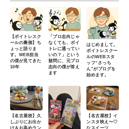
【ボイトレスク
「プロ志向じゃ
ールの裏側】ち
なくても、ボイ
はじめまして。
ょっと語りま
トレに通ってい
ボイトレスクー
す。WEB担当
いの？」という
ルのWEBスタ
の僕が見てきた
疑問に、元プロ
ッフ“さっち
10年
志向の僕が答え
ん”がブログを
ます
始めます。
【名古屋校】久
【名古屋校】イ
しぶりにお出か
ンスタ映え〜♡
け＆お高めラン
なスイーツ