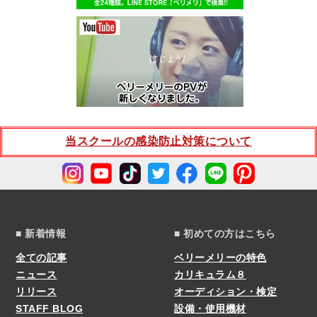
当スクールの感染防止対策について
■ 新着情報
■ 初めての方はこちら
全ての記事
ベリーメリーの特色
ニュース
カリキュラム８
リリース
オーディション・検定
STAFF BLOG
設備・使用機材