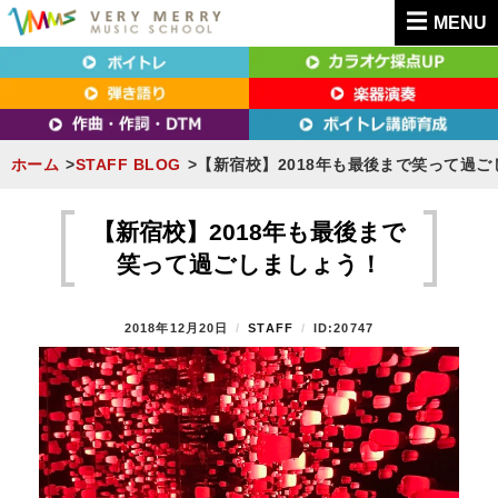
MENU
東京（新宿・八王子）・横浜・名古屋・京都で「本気」になれるボイトレ教室｜
東京（新宿・八王子）・横浜・名古屋・京都で
VERY MERRY MUSIC SCHOOL（ベリーメリー）
「本気」になれるボイトレ教室｜VERY MERRY
MUSIC SCHOOL（ベリーメリー）
ホーム
STAFF BLOG
【新宿校】2018年も最後まで笑って過
S
k
【新宿校】2018年も最後まで
i
笑って過ごしましょう！
p
t
P
2018年12月20日
B
STAFF
ID:20747
o
O
Y
S
c
T
o
E
n
D
O
t
N
e