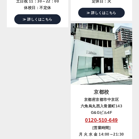
土日祝 11：30～22：00
定休日：火
休校日：不定休
≫ 詳しくはこちら
≫ 詳しくはこちら
京都校
京都府京都市中京区
六角烏丸西入骨屋町143
G&Gビル4F
0120-510-649
[営業時間]
月 火 水 金 14:00～21:30