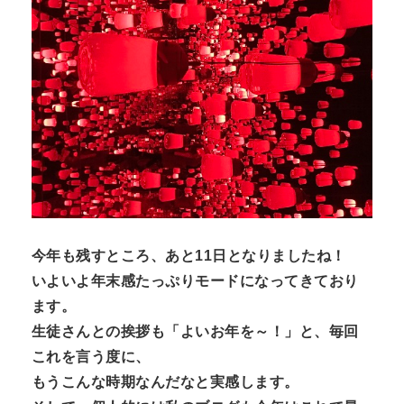
n
t
今年も残すところ、あと11日となりましたね！
いよいよ年末感たっぷりモードになってきており
ます。
生徒さんとの挨拶も「よいお年を～！」と、毎回
これを言う度に、
もうこんな時期なんだなと実感します。