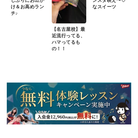
しぶりにお出か
ンスタ映え〜♡
け＆お高めラン
なスイーツ
チ♪
【名古屋校】最
近流行ってる、
ハマってるも
の！！