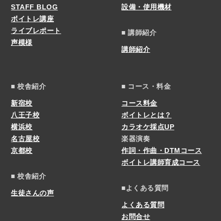
STAFF BLOG
設備・使用機材
ボイトレ講座
ライブレポート
■ 講師紹介
声模様
講師紹介
■ 校舎紹介
■ コース・料金
新宿校
コース料金
八王子校
ボイトレとは？
横浜校
カラオケ採点UP
名古屋校
楽器演奏
京都校
作詞・作曲・DTMコース
ボイトレ講師育成コース
■ 校舎紹介
■よくある質問
生徒さんの声
よくある質問
お問合せ