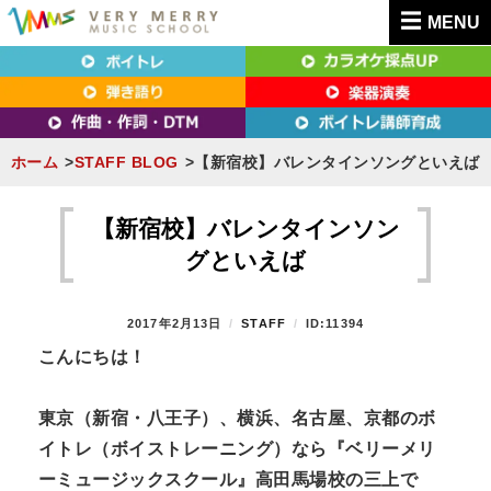
MENU
東京（新宿・八王子）・横浜・名古屋・京都で「本気」になれるボイトレ教室｜
東京（新宿・八王子）・横浜・名古屋・京都で
VERY MERRY MUSIC SCHOOL（ベリーメリー）
「本気」になれるボイトレ教室｜VERY MERRY
MUSIC SCHOOL（ベリーメリー）
ホーム
STAFF BLOG
【新宿校】バレンタインソングといえば
S
k
【新宿校】バレンタインソン
i
グといえば
p
t
P
2017年2月13日
B
STAFF
ID:11394
o
O
Y
こんにちは！
S
c
T
o
E
東京（新宿・八王子）、横浜、名古屋、京都のボ
n
D
イトレ（ボイストレーニング）なら『ベリーメリ
O
t
N
ーミュージックスクール』高田馬場校の三上で
e