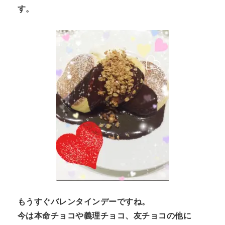
す。
n
t
もうすぐバレンタインデーですね。
今は本命チョコや義理チョコ、友チョコの他に