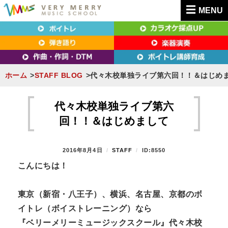
MENU
東京（新宿・八王子）・横浜・名古屋・京都で「本気」になれるボイトレ教室｜
東京（新宿・八王子）・横浜・名古屋・京都で
VERY MERRY MUSIC SCHOOL（ベリーメリー）
「本気」になれるボイトレ教室｜VERY MERRY
MUSIC SCHOOL（ベリーメリー）
ホーム
STAFF BLOG
代々木校単独ライブ第六回！！＆はじめ
S
k
代々木校単独ライブ第六
i
回！！＆はじめまして
p
t
P
2016年8月4日
B
STAFF
ID:8550
o
O
Y
こんにちは！
S
c
T
o
E
東京（新宿・八王子）、横浜、名古屋、京都のボ
n
D
イトレ（ボイストレーニング）なら
O
t
N
『ベリーメリーミュージックスクール』代々木校
e