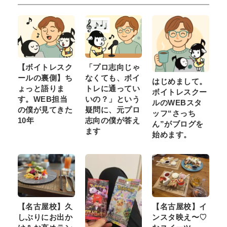
【ボイトレスク
「プロ志向じゃ
ールの裏側】ち
なくても、ボイ
はじめまして。
ょっと語りま
トレに通ってい
ボイトレスクー
す。WEB担当
いの？」という
ルのWEBスタ
の僕が見てきた
疑問に、元プロ
ッフ“さっち
10年
志向の僕が答え
ん”がブログを
ます
始めます。
【名古屋校】久
【名古屋校】イ
しぶりにお出か
ンスタ映え〜♡