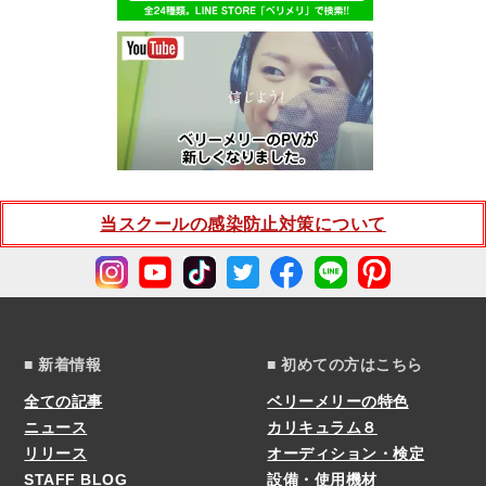
当スクールの感染防止対策について
■ 新着情報
■ 初めての方はこちら
全ての記事
ベリーメリーの特色
ニュース
カリキュラム８
リリース
オーディション・検定
STAFF BLOG
設備・使用機材