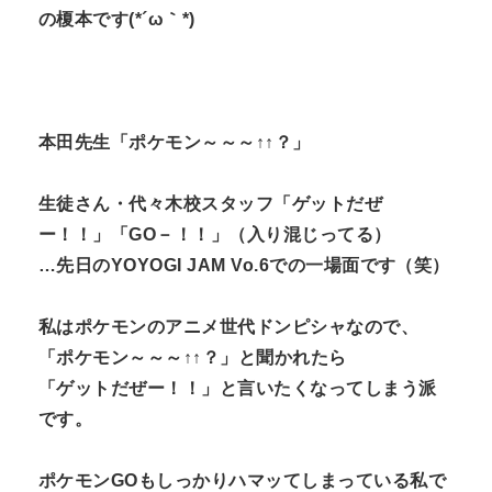
の榎本です(*´ω｀*)
n
t
本田先生「ポケモン～～～↑↑？」
生徒さん・代々木校スタッフ「ゲットだぜ
ー！！」「GO－！！」（入り混じってる）
…先日のYOYOGI JAM Vo.6での一場面です（笑）
私はポケモンのアニメ世代ドンピシャなので、
「ポケモン～～～↑↑？」と聞かれたら
「ゲットだぜー！！」と言いたくなってしまう派
です。
ポケモンGOもしっかりハマッてしまっている私で