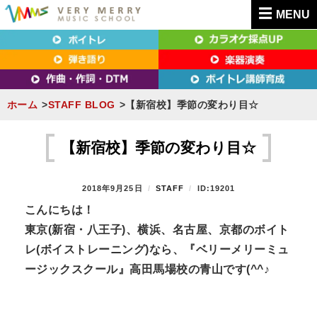
MENU
東京（新宿・八王子）・横浜・名古屋・京都で「本気」になれるボイトレ教室｜
東京（新宿・八王子）・横浜・名古屋・京都で
VERY MERRY MUSIC SCHOOL（ベリーメリー）
「本気」になれるボイトレ教室｜VERY MERRY
MUSIC SCHOOL（ベリーメリー）
ホーム
STAFF BLOG
【新宿校】季節の変わり目☆
S
k
【新宿校】季節の変わり目☆
i
p
P
2018年9月25日
B
STAFF
ID:19201
t
O
Y
こんにちは！
S
o
東京(新宿・八王子)、横浜、名古屋、京都のボイト
T
c
E
レ(ボイストレーニング)なら、『ベリーメリーミュ
D
o
ージックスクール』高田馬場校の青山です(^^♪
O
n
N
t
e