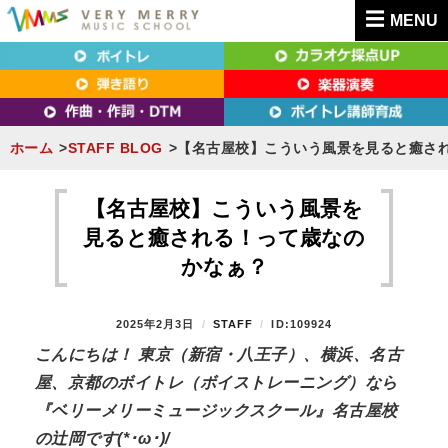
MENU
東京（新宿・八王子）・横浜・名古屋・京都で「本気」になれるボイトレ教室｜
東京（新宿・八王子）・横浜・名古屋・京都で
VERY MERRY MUSIC SCHOOL（ベリーメリー）
「本気」になれるボイトレ教室｜VERY MERRY
MUSIC SCHOOL（ベリーメリー）
ホーム
STAFF BLOG
【名古屋校】こういう風景を見ると癒さ
S
k
【名古屋校】こういう風景を
i
見ると癒される！って歳なの
p
かなぁ？
t
o
P
2025年2月3日
B
STAFF
ID:109924
c
O
Y
こんにちは！ 東京（新宿・八王子）、横浜、名古
o
S
屋、京都のボイトレ（ボイストレーニング）なら
T
n
E
『ベリーメリーミュージックスクール』名古屋校
t
D
の辻岡です(*･ω･)/
O
e