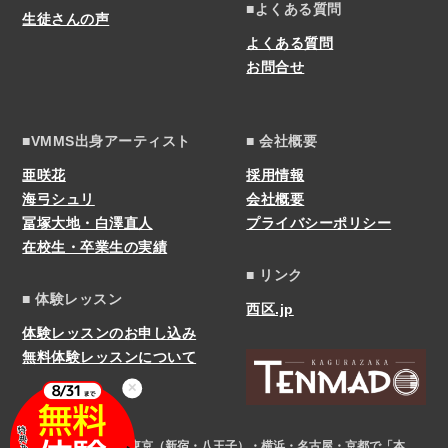
■よくある質問
生徒さんの声
よくある質問
お問合せ
■VMMS出身アーティスト
■ 会社概要
亜咲花
採用情報
海弓シュリ
会社概要
冨塚大地・白澤直人
プライバシーポリシー
在校生・卒業生の実績
■ リンク
■ 体験レッスン
西区.jp
体験レッスンのお申し込み
無料体験レッスンについて
✕
COPYRIGHT © 東京（新宿・八王子）・横浜・名古屋・京都で「本