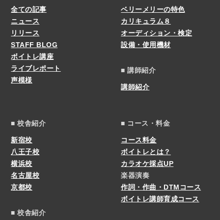
全ての記事
ベリーメリーの特色
ニュース
カリキュラム８
リリース
オーディション・検定
STAFF BLOG
設備・使用機材
ボイトレ講座
ライブレポート
■ 講師紹介
声模様
講師紹介
■ 校舎紹介
■ コース・料金
新宿校
コース料金
八王子校
ボイトレとは？
横浜校
カラオケ採点UP
名古屋校
楽器演奏
京都校
作詞・作曲・DTMコース
ボイトレ講師育成コース
■ 校舎紹介