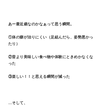
N
n
t
あー最近歳なのかなぁって思う瞬間。
①体の癖が治りにくい（足組んだら、姿勢悪かっ
たり）
②昔より美味しい食べ物や体験にときめかなくな
った
③楽しい！！と思える瞬間が減った
…そして、