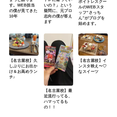
ボイトレスクー
す。WEB担当
いの？」という
ルのWEBスタ
の僕が見てきた
疑問に、元プロ
ッフ“さっち
10年
志向の僕が答え
ん”がブログを
ます
始めます。
【名古屋校】久
【名古屋校】イ
しぶりにお出か
ンスタ映え〜♡
け＆お高めラン
なスイーツ
チ♪
【名古屋校】最
近流行ってる、
ハマってるも
の！！