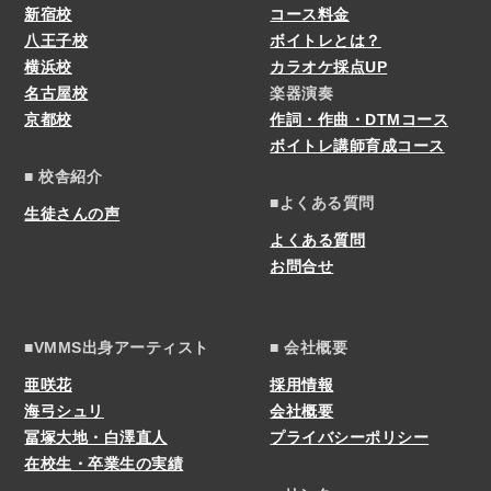
新宿校
コース料金
八王子校
ボイトレとは？
横浜校
カラオケ採点UP
名古屋校
楽器演奏
京都校
作詞・作曲・DTMコース
ボイトレ講師育成コース
■ 校舎紹介
■よくある質問
生徒さんの声
よくある質問
お問合せ
■VMMS出身アーティスト
■ 会社概要
亜咲花
採用情報
海弓シュリ
会社概要
冨塚大地・白澤直人
プライバシーポリシー
在校生・卒業生の実績