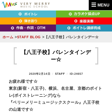
MENU
東京（新宿・八王子）・横浜・名古屋・京都で「本気」になれるボイトレ教室｜
東京（新宿・八王子）・横浜・名古屋・京都で
VERY MERRY MUSIC SCHOOL（ベリーメリー）
「本気」になれるボイトレ教室｜VERY MERRY
MUSIC SCHOOL（ベリーメリー）
ホーム
STAFF BLOG
【八王子校】バレンタインデー☆
S
k
【八王子校】バレンタインデ
i
ー☆
p
t
P
2020年2月14日
B
STAFF
ID:24657
o
O
Y
お疲れ様です☆
S
c
東京(新宿・八王子)、横浜、名古屋、京都のボイト
T
o
E
レ(ボイストレーニング)なら
n
D
『ベリーメリーミュージックスクール』八王子校
O
t
N
の山道です☆
e