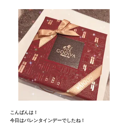
n
t
こんばんは！
今日はバレンタインデーでしたね！