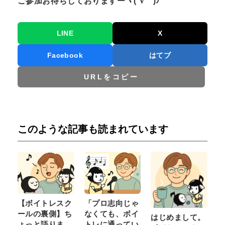
ご参加お待ちしておりますーヾ(´∇｀)ﾉ
LINE
X
Facebook
はてブ
URLをコピー
このような記事も読まれています
【ボイトレスク
「プロ志向じゃ
ールの裏側】ち
なくても、ボイ
はじめまして。
ょっと語りま
トレに通ってい