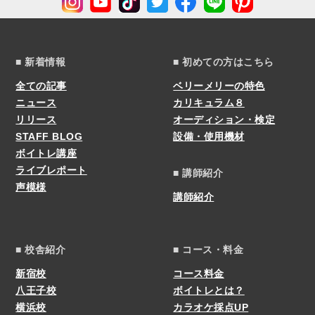
■ 新着情報
■ 初めての方はこちら
全ての記事
ベリーメリーの特色
ニュース
カリキュラム８
リリース
オーディション・検定
STAFF BLOG
設備・使用機材
ボイトレ講座
ライブレポート
■ 講師紹介
声模様
講師紹介
■ 校舎紹介
■ コース・料金
新宿校
コース料金
八王子校
ボイトレとは？
横浜校
カラオケ採点UP