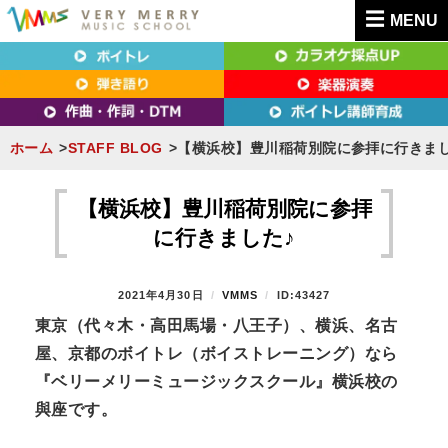
MENU
東京（新宿・八王子）・横浜・名古屋・京都で「本気」になれるボイトレ教室｜
東京（新宿・八王子）・横浜・名古屋・京都で
VERY MERRY MUSIC SCHOOL（ベリーメリー）
「本気」になれるボイトレ教室｜VERY MERRY
MUSIC SCHOOL（ベリーメリー）
ホーム
STAFF BLOG
【横浜校】豊川稲荷別院に参拝に行きまし
S
k
【横浜校】豊川稲荷別院に参拝
i
に行きました♪
p
t
P
2021年4月30日
B
VMMS
ID:43427
o
O
Y
東京（代々木・高田馬場・八王子）、横浜、名古
S
c
屋、京都のボイトレ（ボイストレーニング）なら
T
o
E
『ベリーメリーミュージックスクール』横浜校の
n
D
與座です。
O
t
N
e