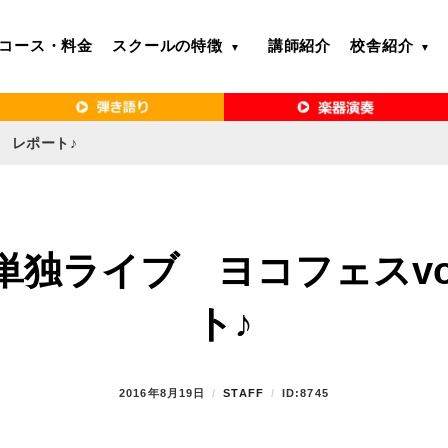
コース・料金
スクールの特徴
講師紹介
校舎紹介
るボイトレ教室｜VERY MERRY MUSIC SCHOOL（ベリーメリー）
・名古屋・京都で「本気」になれるボイ
リーメリー）
6 レポート♪
単独ライブ ヨコフェスvol
ト♪
P
2016年8月19日
B
STAFF
ID:8745
O
Y
S