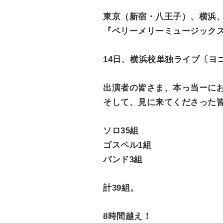
e
東京（新宿・八王子）、横浜
n
『ベリーメリーミュージックスク
t
14日、横浜校単独ライブ〔ヨコフェ
出演者の皆さま、本っ当ーに
そして、見に来てくださった
ソロ35組
ゴスペル1組
バンド3組
計39組。
8時間越え！