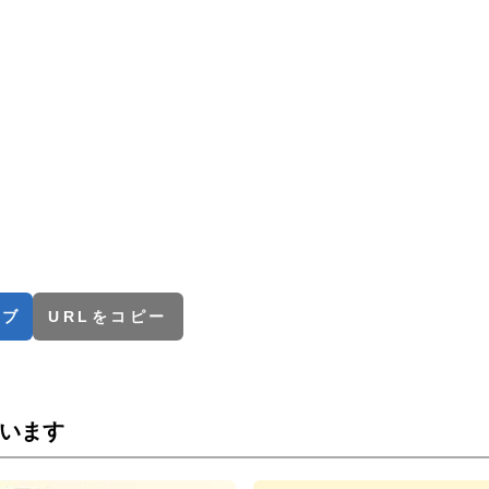
てブ
URLをコピー
います