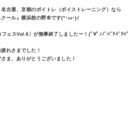
T
E
、名古屋、京都のボイトレ（ボイストレーニング）なら
D
ール』横浜校の野本です(*･ω･)ﾉ
O
N
スVol.6〕が無事終了しましたー！(ﾟ∀ﾟﾉﾉﾞﾊﾟﾁﾊﾟﾁﾊﾟ
お疲れさまでした！
皆さま、ありがとうございました！