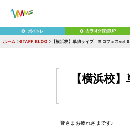
東京（新宿・八王子）・横浜・名古屋・京都で「本気」になれ
東京（新宿・八王子）・横浜
MUSIC SCHOOL（ベ
ホーム
STAFF BLOG
【横浜校】単独ライブ ヨコフェスvol.
S
k
i
【横浜校】
p
t
o
c
o
n
皆さまお疲れさまです♪
t