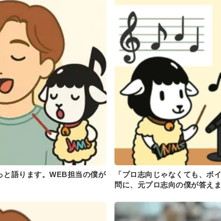
っと語ります。WEB担当の僕が
「プロ志向じゃなくても、ボ
問に、元プロ志向の僕が答え