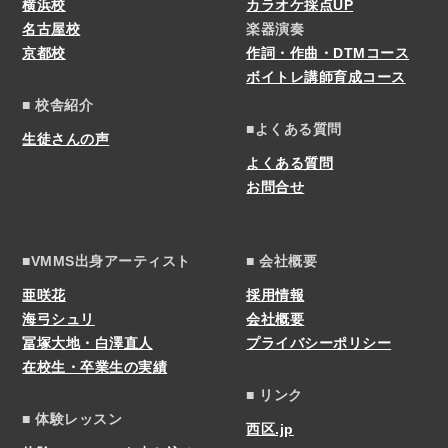
横浜校
カラオケ採点UP
名古屋校
楽器演奏
京都校
作詞・作曲・DTMコース
ボイトレ講師育成コース
■ 校舎紹介
■よくある質問
生徒さんの声
よくある質問
お問合せ
■VMMS出身アーティスト
■ 会社概要
亜咲花
採用情報
海弓シュリ
会社概要
冨塚大地・白澤直人
プライバシーポリシー
在校生・卒業生の実績
■ リンク
■ 体験レッスン
西区.jp