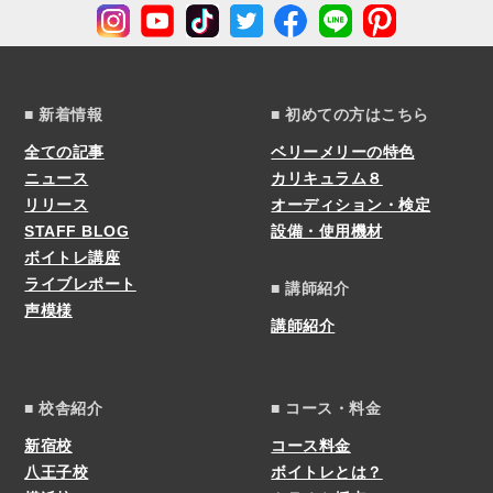
■ 新着情報
■ 初めての方はこちら
全ての記事
ベリーメリーの特色
ニュース
カリキュラム８
リリース
オーディション・検定
STAFF BLOG
設備・使用機材
ボイトレ講座
ライブレポート
■ 講師紹介
声模様
講師紹介
■ 校舎紹介
■ コース・料金
新宿校
コース料金
八王子校
ボイトレとは？