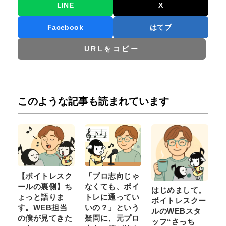
LINE
X
Facebook
はてブ
URLをコピー
このような記事も読まれています
【ボイトレスク
「プロ志向じゃ
ールの裏側】ち
なくても、ボイ
はじめまして。
ょっと語りま
トレに通ってい
ボイトレスクー
す。WEB担当
いの？」という
ルのWEBスタ
の僕が見てきた
疑問に、元プロ
ッフ“さっち