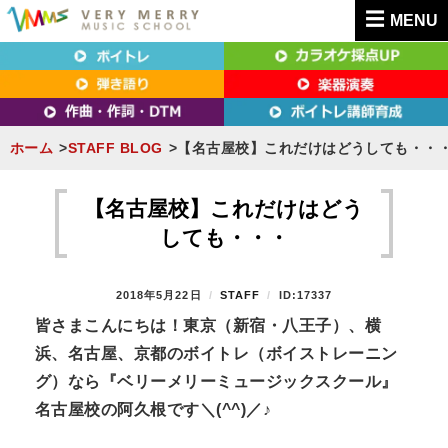
MENU
東京（新宿・八王子）・横浜・名古屋・京都で「本気」になれるボイトレ教室｜
東京（新宿・八王子）・横浜・名古屋・京都で
VERY MERRY MUSIC SCHOOL（ベリーメリー）
「本気」になれるボイトレ教室｜VERY MERRY
MUSIC SCHOOL（ベリーメリー）
ホーム
STAFF BLOG
【名古屋校】これだけはどうしても・・
S
k
【名古屋校】これだけはどう
i
しても・・・
p
t
P
2018年5月22日
B
STAFF
ID:17337
o
O
Y
皆さまこんにちは！東京（新宿・八王子）、横
S
c
浜、名古屋、京都のボイトレ（ボイストレーニン
T
o
E
グ）なら『ベリーメリーミュージックスクール』
n
D
名古屋校の阿久根です＼(^^)／♪
O
t
N
e