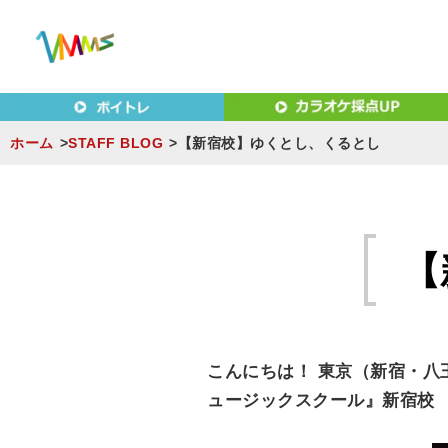
東京（新宿・八王子）・横浜・名古屋・京都で「本気」になれ
東京（新宿・八王子）・横浜
MUSIC SCHOOL（ベ
ホーム
STAFF BLOG
【新宿校】ゆくとし、くるとし
S
k
i
【
p
t
o
c
こんにちは！ 東京（新宿・八
o
ュージックスクール』新宿校
n
t