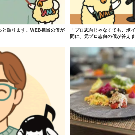
っと語ります。WEB担当の僕が
「プロ志向じゃなくても、ボ
問に、元プロ志向の僕が答え