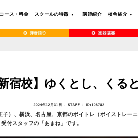
コース・料金
スクールの特徴
講師紹介
校舎紹介
るボイトレ教室｜VERY MERRY MUSIC SCHOOL（ベリーメリー）
・名古屋・京都で「本気」になれるボイ
リーメリー）
新宿校】ゆくとし、くる
P
2024年12月31日
B
STAFF
ID:108782
O
Y
王子）、横浜、名古屋、京都のボイトレ（ボイストレーニ
S
 受付スタッフの「あまね」です。
T
E
D