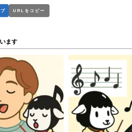
てブ
URLをコピー
います