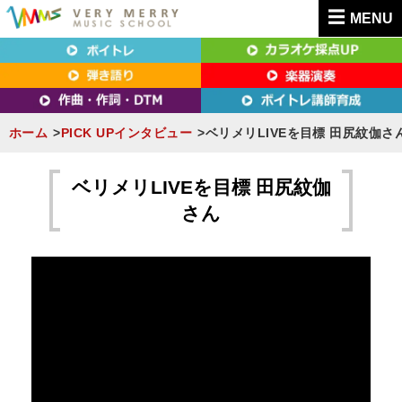
MENU
東京（新宿・八王子）・横浜・名古屋・京都で「本気」になれるボイトレ教室｜
東京（新宿・八王子）・横浜・名古屋・京都で
VERY MERRY MUSIC SCHOOL（ベリーメリー）
「本気」になれるボイトレ教室｜VERY MERRY
MUSIC SCHOOL（ベリーメリー）
ホーム
PICK UPインタビュー
ベリメリLIVEを目標 田尻紋伽さ
S
k
ベリメリLIVEを目標 田尻紋伽
i
さん
p
t
o
c
o
n
t
e