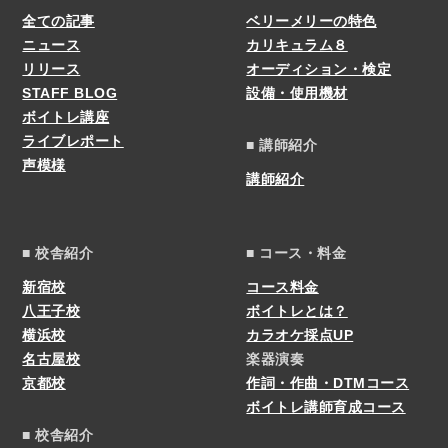
全ての記事
ベリーメリーの特色
ニュース
カリキュラム８
リリース
オーディション・検定
STAFF BLOG
設備・使用機材
ボイトレ講座
ライブレポート
■ 講師紹介
声模様
講師紹介
■ 校舎紹介
■ コース・料金
新宿校
コース料金
八王子校
ボイトレとは？
横浜校
カラオケ採点UP
名古屋校
楽器演奏
京都校
作詞・作曲・DTMコース
ボイトレ講師育成コース
■ 校舎紹介