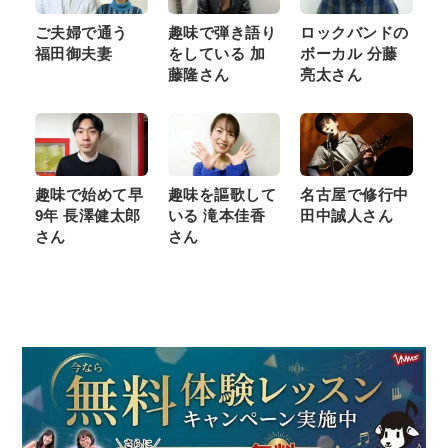
ご夫婦で通う
趣味で弾き語り
ロックバンドの
福田御夫妻
をしている 加
ボーカル 分藤
藤隆さん
亮太さん
趣味で始めて早
趣味を謳歌して
名古屋で修行中
9年 長澤健太郎
いる 滝本佳香
田中誠人さん
さん
さん