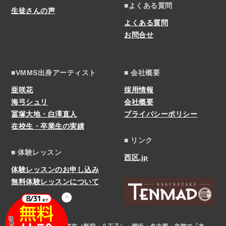
■よくある質問
生徒さんの声
よくある質問
お問合せ
■VMMS出身アーティスト
■ 会社概要
亜咲花
採用情報
海弓シュリ
会社概要
冨塚大地・白澤直人
プライバシーポリシー
在校生・卒業生の実績
■ リンク
■ 体験レッスン
西区.jp
体験レッスンのお申し込み
無料体験レッスンについて
✕