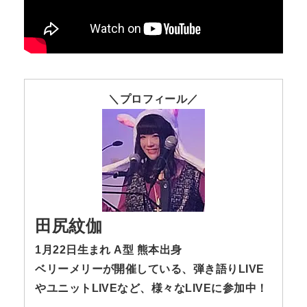
n
t
＼プロフィール／
田尻紋伽
1月22日生まれ A型 熊本出身
ベリーメリーが開催している、弾き語りLIVE
やユニットLIVEなど、様々なLIVEに参加中！