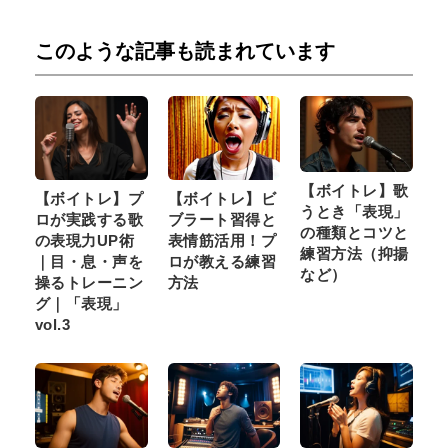
このような記事も読まれています
【ボイトレ】歌
【ボイトレ】プ
【ボイトレ】ビ
うとき「表現」
ロが実践する歌
ブラート習得と
の種類とコツと
の表現力UP術
表情筋活用！プ
練習方法（抑揚
｜目・息・声を
ロが教える練習
など）
操るトレーニン
方法
グ｜「表現」
vol.3