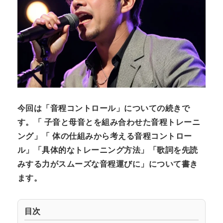
N
n
t
今回は「音程コントロール」についての続きで
す。「
子音
と
母音
とを組み合わせた音程トレーニ
ング
」「
体の仕組みから考える音程コントロー
ル」「具体的なトレーニング方法」「歌詞を先読
みする力がスムーズな音程運びに」について書き
ます。
目次