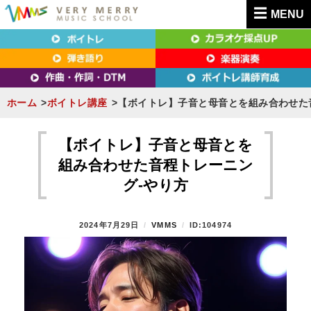
MENU
東京（新宿・八王子）・横浜・名古屋・京都で「本気」になれるボイトレ教室｜
東京（新宿・八王子）・横浜・名古屋・京都で
VERY MERRY MUSIC SCHOOL（ベリーメリー）
「本気」になれるボイトレ教室｜VERY MERRY
MUSIC SCHOOL（ベリーメリー）
ホーム
ボイトレ講座
【ボイトレ】子音と母音とを組み合わせた
S
k
【ボイトレ】子音と母音とを
i
組み合わせた音程トレーニン
p
グ-やり方
t
o
P
2024年7月29日
B
VMMS
ID:104974
c
O
Y
o
S
T
n
E
t
D
O
e