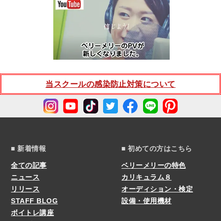
当スクールの感染防止対策について
■ 新着情報
■ 初めての方はこちら
全ての記事
ベリーメリーの特色
ニュース
カリキュラム８
リリース
オーディション・検定
STAFF BLOG
設備・使用機材
ボイトレ講座