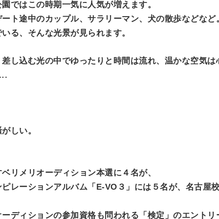
公園ではこの時期一気に人気が増えます。
O
N
デート途中のカップル、サラリーマン、犬の散歩などなど
でいる、そんな光景が見られます。
く差し込む光の中でゆったりと時間は流れ、温かな空気は
.
騒がしい。
すベリメリオーディション本選に４名が、
ピレーションアルバム「E-VO３」には５名が、名古屋
オーディションの参加資格も問われる「検定」のエントリ