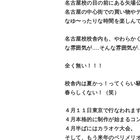
名古屋校の目の前にある矢場
e
名古屋の中心街での買い物や
n
なゆ〜ったりな時間を楽しん
t
名古屋校校舎内も、やわらか
な雰囲気が….そんな雰囲気が…
全く無い！！！
校舎内は夏かっ！ってくらい
春らしくない！（笑）
４月１１日東京で行なわれま
４月本格的に制作が始まるコン
４月半ばにはカラオケ大会。
そして、もう来年のベリメリ