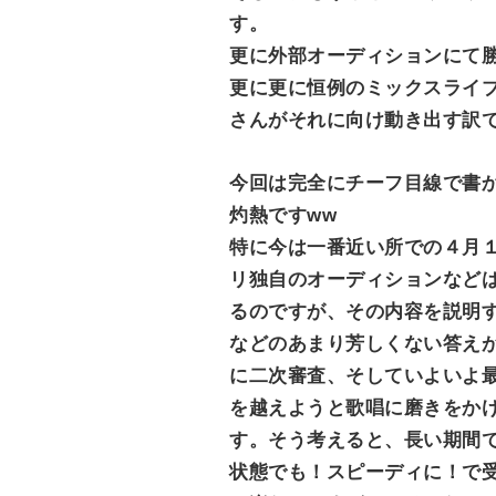
す。
更に外部オーディションにて
更に更に恒例のミックスライ
さんがそれに向け動き出す訳
今回は完全にチーフ目線で書
灼熱ですww
特に今は一番近い所での４月
リ独自のオーディションなど
るのですが、その内容を説明
などのあまり芳しくない答え
に二次審査、そしていよいよ
を越えようと歌唱に磨きをか
す。そう考えると、長い期間
状態でも！スピーディに！で