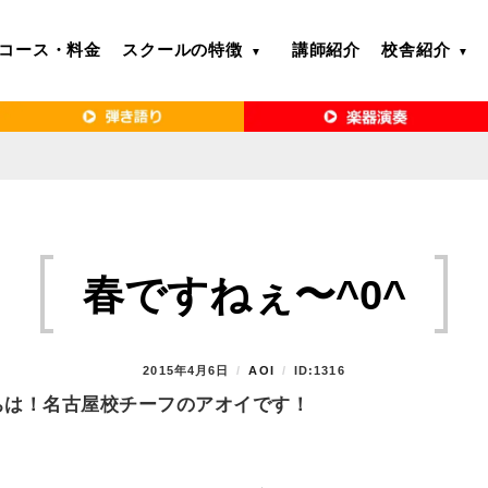
コース・料金
スクールの特徴
講師紹介
校舎紹介
るボイトレ教室｜VERY MERRY MUSIC SCHOOL（ベリーメリー）
・名古屋・京都で「本気」になれるボイ
リーメリー）
春ですねぇ〜^0^
P
2015年4月6日
B
AOI
ID:1316
O
Y
ちは！名古屋校チーフのアオイです！
S
T
E
D