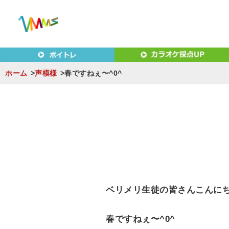
東京（新宿・八王子）・横浜・名古屋・京都で「本気」になれ
東京（新宿・八王子）・横浜
MUSIC SCHOOL（ベ
ホーム
声模様
春ですねぇ〜^0^
S
k
i
p
t
o
c
ベリメリ生徒の皆さんこんに
o
n
春ですねぇ〜^0^
t