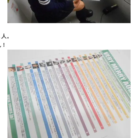
１人。
ん！