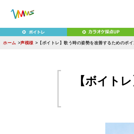
東京（新宿・八王子）・横浜・名古屋・京都で「本気」になれ
東京（新宿・八王子）・横浜
MUSIC SCHOOL（ベ
ホーム
声模様
【ボイトレ】歌う時の姿勢を改善するためのポイ
S
k
i
【ボイトレ
p
t
o
c
o
n
t