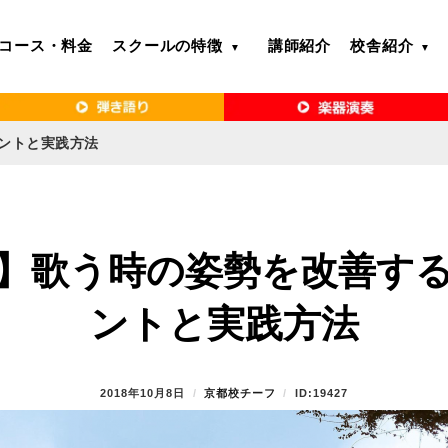
コース・料金
スクールの特徴
講師紹介
校舎紹介
るボイトレ教室｜VERY MERRY MUSIC SCHOOL（ベリーメリー）
・名古屋・京都で「本気」になれるボイ
リーメリー）
ントと実践方法
】歌う時の姿勢を改善す
ントと実践方法
P
2018年10月8日
B
京都校チーフ
ID:19427
O
Y
S