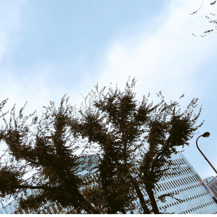
T
E
D
O
N