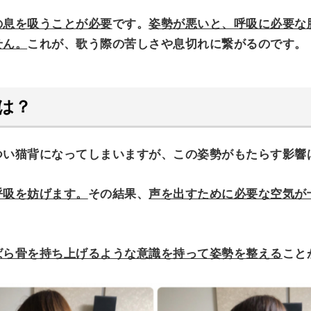
の息を吸うこと
が必要
です。
姿勢が悪いと、呼吸に必要な
せん。
これが、歌う際の苦しさや息切れに繋がるのです。
は？
つい猫背になってしまいますが、この姿勢がもたらす影響
呼吸を妨げます。
その結果、
声
を出すために必要な空気が
ばら骨を持ち上げるような意識を持って姿勢を整える
こと