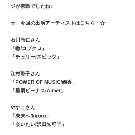
ジが素敵でしたね♪
☆ 今回の出演アーティストはこちら ☆
石川智仁さん
「轍/コブクロ」
「チェリー/スピッツ」
江村彩子さん
「POWER OF MUSIC/絢香」
「星屑ビーナス/Aimer」
やすこさん
「未来へ/kiroro」
「会いたい/沢田知可子」