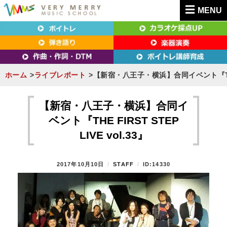
MENU
東京（新宿・八王子）・横浜・名古屋・京都で「本気」になれるボイトレ教室｜
東京（新宿・八王子）・横浜・名古屋・京都で
VERY MERRY MUSIC SCHOOL（ベリーメリー）
「本気」になれるボイトレ教室｜VERY MERRY
MUSIC SCHOOL（ベリーメリー）
ホーム
ライブレポート
【新宿・八王子・横浜】合同イベント『THE FI
S
k
【新宿・八王子・横浜】合同イ
i
ベント『THE FIRST STEP
p
LIVE vol.33』
t
o
P
2017年10月10日
B
STAFF
ID:14330
c
O
Y
o
S
T
n
E
t
D
O
e