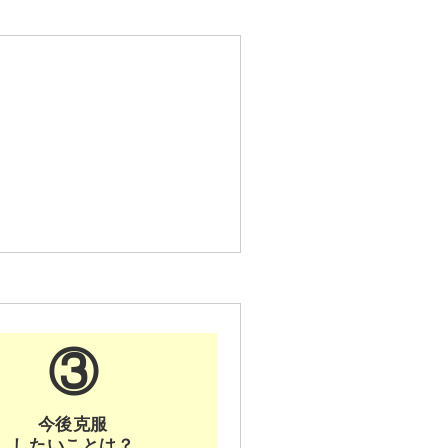
③
今後克服
したいことは？