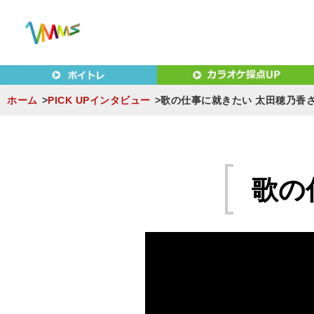
東京（新宿・八王子）・横浜・名古屋・京都で「本気」になれ
東京（新宿・八王子）・横浜
MUSIC SCHOOL（ベ
ホーム
PICK UPインタビュー
歌の仕事に就きたい 太田穂乃香
S
k
i
歌の
p
t
o
c
o
n
t