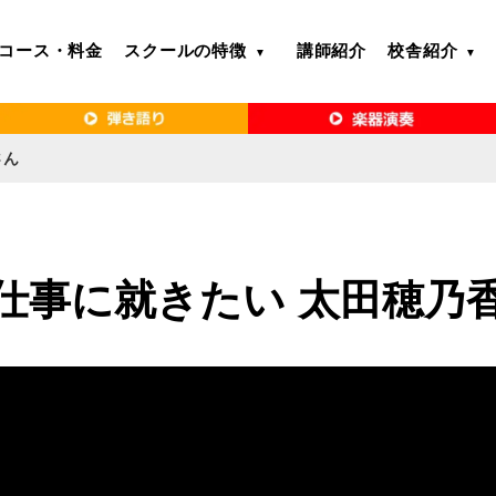
コース・料金
スクールの特徴
講師紹介
校舎紹介
るボイトレ教室｜VERY MERRY MUSIC SCHOOL（ベリーメリー）
・名古屋・京都で「本気」になれるボイ
リーメリー）
さん
仕事に就きたい 太田穂乃