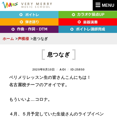
MENU
東京（新宿・八王子）・横浜・名古屋・京都で「本気」になれるボイトレ教室｜
東京（新宿・八王子）・横浜・名古屋・京都で
VERY MERRY MUSIC SCHOOL（ベリーメリー）
「本気」になれるボイトレ教室｜VERY MERRY
MUSIC SCHOOL（ベリーメリー）
ホーム
声模様
息つなぎ
S
k
息つなぎ
i
p
P
2020年8月10日
B
AOI
ID:25850
t
O
Y
ベリメリレッスン生の皆さんこんにちは！
S
o
名古屋校チーフのアオイです。
T
c
E
D
o
もういいよ…コロナ。
O
n
N
t
４月、５月予定していた生徒さんのライブイベン
e