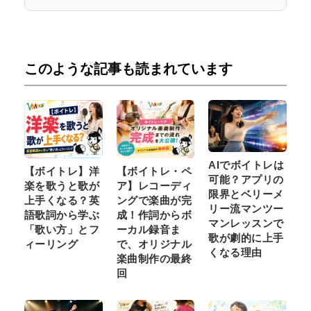
このような記事も読まれています
AIでボイトレは
【ボイトレ】洋
【ボイトレ・ペ
可能？アプリの
楽を歌うと歌が
ア】レコーディ
限界とベリーメ
上手くなる？英
ングで楽曲が完
リー流マンツー
語歌詞から学ぶ
成！作詞からボ
マンレッスンで
「歌い方」とフ
ーカル録音ま
歌が劇的に上手
ィーリング
で、オリジナル
くなる理由
楽曲制作の最終
回