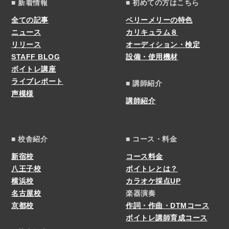
■ 新着情報
■ 初めての方はこちら
全ての記事
ベリーメリーの特色
ニュース
カリキュラム８
リリース
オーディション・検定
STAFF BLOG
設備・使用機材
ボイトレ講座
ライブレポート
■ 講師紹介
声模様
講師紹介
■ 校舎紹介
■ コース・料金
新宿校
コース料金
八王子校
ボイトレとは？
横浜校
カラオケ採点UP
名古屋校
楽器演奏
京都校
作詞・作曲・DTMコース
ボイトレ講師育成コース