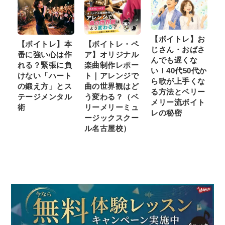
【ボイトレ】お
【ボイトレ】本
【ボイトレ・ペ
じさん・おばさ
番に強い心は作
ア】オリジナル
んでも遅くな
れる？緊張に負
楽曲制作レポー
い！40代50代か
けない「ハート
ト｜アレンジで
ら歌が上手くな
の鍛え方」とス
曲の世界観はど
る方法とベリー
テージメンタル
う変わる？（ベ
メリー流ボイト
術
リーメリーミュ
レの秘密
ージックスクー
ル名古屋校）