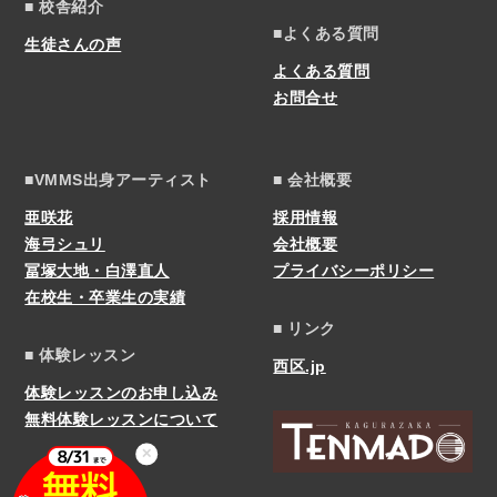
■ 校舎紹介
■よくある質問
生徒さんの声
よくある質問
お問合せ
■VMMS出身アーティスト
■ 会社概要
亜咲花
採用情報
海弓シュリ
会社概要
冨塚大地・白澤直人
プライバシーポリシー
在校生・卒業生の実績
■ リンク
■ 体験レッスン
西区.jp
体験レッスンのお申し込み
無料体験レッスンについて
✕