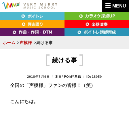
MENU
東京（新宿・八王子）・横浜・名古屋・京都で「本気」になれるボイトレ教室｜
東京（新宿・八王子）・横浜・名古屋・京都で
VERY MERRY MUSIC SCHOOL（ベリーメリー）
「本気」になれるボイトレ教室｜VERY MERRY
MUSIC SCHOOL（ベリーメリー）
ホーム
声模様
続ける事
S
k
続ける事
i
p
P
2018年7月9日
B
本田”POM”孝信
ID:18050
t
O
Y
全国の「声模様」ファンの皆様！（笑）
S
o
T
c
E
こんにちは。
D
o
O
n
N
t
e