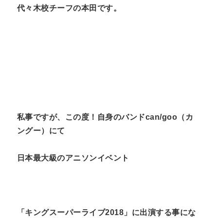
代々木校チーフの本田です。
n
t
私事ですが、この度！自身のバンド
can/goo
（カ
ングー）にて
日本最大級のアニソンイベント
「キングスーパーライブ
2018
」に出演する事にな