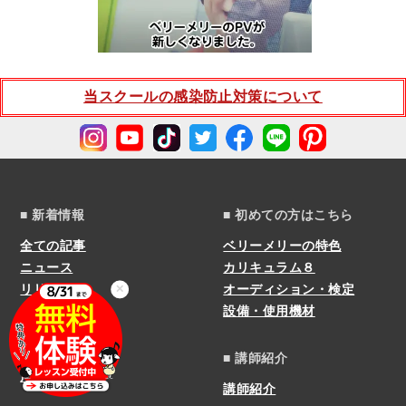
当スクールの感染防止対策について
■ 新着情報
■ 初めての方はこちら
全ての記事
ベリーメリーの特色
ニュース
カリキュラム８
リリース
オーディション・検定
✕
STAFF BLOG
設備・使用機材
ボイトレ講座
ライブレポート
■ 講師紹介
声模様
講師紹介