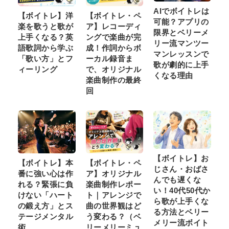
AIでボイトレは
【ボイトレ】洋
【ボイトレ・ペ
可能？アプリの
楽を歌うと歌が
ア】レコーディ
限界とベリーメ
上手くなる？英
ングで楽曲が完
リー流マンツー
語歌詞から学ぶ
成！作詞からボ
マンレッスンで
「歌い方」とフ
ーカル録音ま
歌が劇的に上手
ィーリング
で、オリジナル
くなる理由
楽曲制作の最終
回
【ボイトレ】お
【ボイトレ】本
【ボイトレ・ペ
じさん・おばさ
番に強い心は作
ア】オリジナル
んでも遅くな
れる？緊張に負
楽曲制作レポー
い！40代50代か
けない「ハート
ト｜アレンジで
ら歌が上手くな
の鍛え方」とス
曲の世界観はど
る方法とベリー
テージメンタル
う変わる？（ベ
メリー流ボイト
術
リーメリーミュ