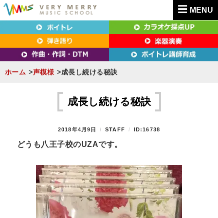
MENU
東京（新宿・八王子）・横浜・名古屋・京都で「本気」になれるボイトレ教室｜
東京（新宿・八王子）・横浜・名古屋・京都で
VERY MERRY MUSIC SCHOOL（ベリーメリー）
「本気」になれるボイトレ教室｜VERY MERRY
MUSIC SCHOOL（ベリーメリー）
ホーム
声模様
成長し続ける秘訣
S
k
成長し続ける秘訣
i
p
P
2018年4月9日
B
STAFF
ID:16738
t
O
Y
どうも八王子校の
UZA
です。
S
o
T
c
E
D
o
O
n
N
t
e