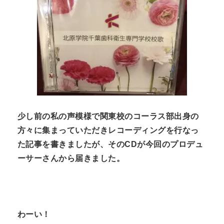
n
t
少し前の私の声模様で関東校のコーラス部出身の
方々に集まっていただきレコーディングを行なっ
た記事を書きましたが、その
CD
が今回のプロデュ
ーサーさんから届きました。
わーい！