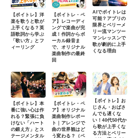
AIでボイトレは
【ボイトレ】洋
【ボイトレ・ペ
可能？アプリの
楽を歌うと歌が
ア】レコーディ
限界とベリーメ
上手くなる？英
ングで楽曲が完
リー流マンツー
語歌詞から学ぶ
成！作詞からボ
マンレッスンで
「歌い方」とフ
ーカル録音ま
歌が劇的に上手
ィーリング
で、オリジナル
くなる理由
楽曲制作の最終
回
【ボイトレ】お
【ボイトレ】本
【ボイトレ・ペ
じさん・おばさ
番に強い心は作
ア】オリジナル
んでも遅くな
れる？緊張に負
楽曲制作レポー
い！40代50代か
けない「ハート
ト｜アレンジで
ら歌が上手くな
の鍛え方」とス
曲の世界観はど
る方法とベリー
テージメンタル
う変わる？（ベ