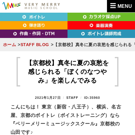
MENU
東京（新宿・八王子）・横浜・名古屋・京都で「本気」になれるボイトレ教室｜
東京（新宿・八王子）・横浜・名古屋・京都で
VERY MERRY MUSIC SCHOOL（ベリーメリー）
「本気」になれるボイトレ教室｜VERY MERRY
MUSIC SCHOOL（ベリーメリー）
ホーム
STAFF BLOG
【京都校】真冬に夏の哀愁を感じられる
S
k
【京都校】真冬に夏の哀愁を
i
感じられる「ぼくのなつや
p
み」を楽しんでみる
t
o
P
2021年1月27日
B
STAFF
ID:35960
c
O
Y
こんにちは！
東京（新宿・八王子）、横浜、名古
o
S
屋、京都のボイトレ（ボイストレーニング）なら
T
n
E
『ベリーメリーミュージックスクール』京都校の
t
D
山田です♪
O
e