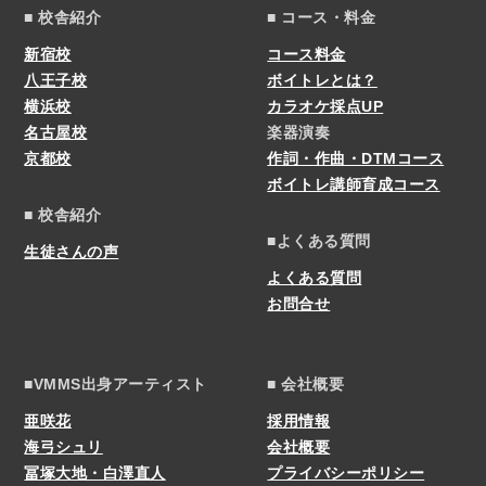
■ 校舎紹介
■ コース・料金
新宿校
コース料金
八王子校
ボイトレとは？
横浜校
カラオケ採点UP
名古屋校
楽器演奏
京都校
作詞・作曲・DTMコース
ボイトレ講師育成コース
■ 校舎紹介
■よくある質問
生徒さんの声
よくある質問
お問合せ
■VMMS出身アーティスト
■ 会社概要
亜咲花
採用情報
海弓シュリ
会社概要
冨塚大地・白澤直人
プライバシーポリシー