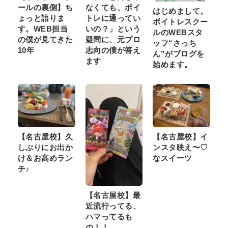
ールの裏側】ち
なくても、ボイ
はじめまして。
ょっと語りま
トレに通ってい
ボイトレスクー
す。WEB担当
いの？」という
ルのWEBスタ
の僕が見てきた
疑問に、元プロ
ッフ“さっち
10年
志向の僕が答え
ん”がブログを
ます
始めます。
【名古屋校】久
【名古屋校】イ
しぶりにお出か
ンスタ映え〜♡
け＆お高めラン
なスイーツ
チ♪
【名古屋校】最
近流行ってる、
ハマってるも
の！！