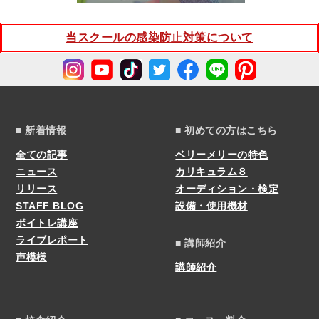
当スクールの感染防止対策について
■ 新着情報
■ 初めての方はこちら
全ての記事
ベリーメリーの特色
ニュース
カリキュラム８
リリース
オーディション・検定
STAFF BLOG
設備・使用機材
ボイトレ講座
ライブレポート
■ 講師紹介
声模様
講師紹介