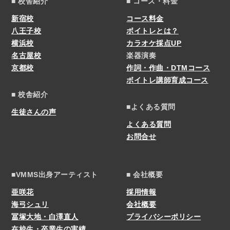
■ 校舎紹介
■ コース・料金
新宿校
コース料金
八王子校
ボイトレとは？
横浜校
カラオケ採点UP
名古屋校
楽器演奏
京都校
作詞・作曲・DTMコース
ボイトレ講師育成コース
■ 校舎紹介
■よくある質問
生徒さんの声
よくある質問
お問合せ
■VMMS出身アーティスト
■ 会社概要
亜咲花
採用情報
海弓シュリ
会社概要
冨塚大地・白澤直人
プライバシーポリシー
在校生・卒業生の実績