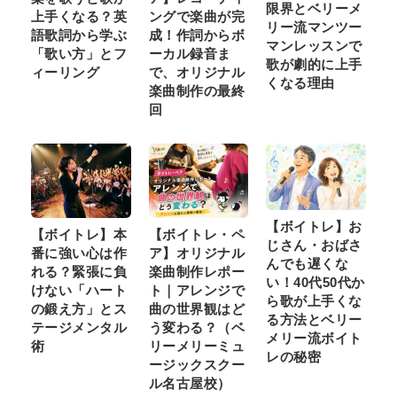
限界とベリーメ
上手くなる？英
ングで楽曲が完
リー流マンツー
語歌詞から学ぶ
成！作詞からボ
マンレッスンで
「歌い方」とフ
ーカル録音ま
歌が劇的に上手
ィーリング
で、オリジナル
くなる理由
楽曲制作の最終
回
【ボイトレ】お
【ボイトレ】本
【ボイトレ・ペ
じさん・おばさ
番に強い心は作
ア】オリジナル
んでも遅くな
れる？緊張に負
楽曲制作レポー
い！40代50代か
けない「ハート
ト｜アレンジで
ら歌が上手くな
の鍛え方」とス
曲の世界観はど
る方法とベリー
テージメンタル
う変わる？（ベ
メリー流ボイト
術
リーメリーミュ
レの秘密
ージックスクー
ル名古屋校）