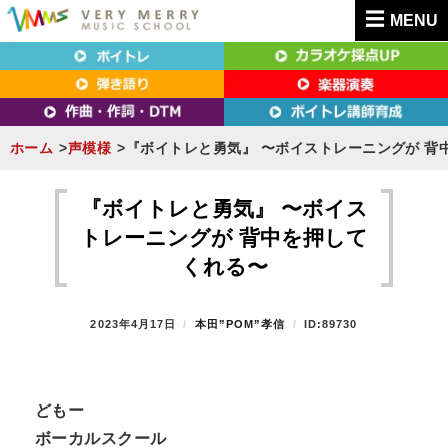
MENU
東京（新宿・八王子）・横浜・名古屋・京都で「本気」になれるボイトレ教室｜
東京（新宿・八王子）・横浜・名古屋・京都で
VERY MERRY MUSIC SCHOOL（ベリーメリー）
「本気」になれるボイトレ教室｜VERY MERRY
MUSIC SCHOOL（ベリーメリー）
ホーム
声模様
『ボイトレと勇気』 〜ボイストレーニングが 背
S
k
『ボイトレと勇気』 〜ボイス
i
トレーニングが 背中を押して
p
くれる〜
t
o
P
2023年4月17日
B
本田”POM”孝信
ID:89730
c
O
Y
o
S
T
n
E
どもー
t
D
ボーカルスクール
O
e