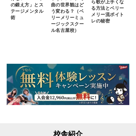
ら歌が上手くな
の鍛え方」とス
曲の世界観はど
る方法とベリー
テージメンタル
う変わる？（ベ
メリー流ボイト
術
リーメリーミュ
レの秘密
ージックスクー
ル名古屋校）
校舎紹介