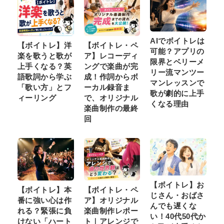
AIでボイトレは
【ボイトレ】洋
【ボイトレ・ペ
可能？アプリの
楽を歌うと歌が
ア】レコーディ
限界とベリーメ
上手くなる？英
ングで楽曲が完
リー流マンツー
語歌詞から学ぶ
成！作詞からボ
マンレッスンで
「歌い方」とフ
ーカル録音ま
歌が劇的に上手
ィーリング
で、オリジナル
くなる理由
楽曲制作の最終
回
【ボイトレ】お
【ボイトレ】本
【ボイトレ・ペ
じさん・おばさ
番に強い心は作
ア】オリジナル
んでも遅くな
れる？緊張に負
楽曲制作レポー
い！40代50代か
けない「ハート
ト｜アレンジで