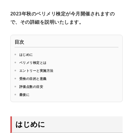
N
n
2023年秋のベリメリ検定が今月開催されますの
t
で、その詳細を説明いたします。
目次
はじめに
ベリメリ検定とは
エントリーと実施方法
受検の目的と意義
評価点数の目安
最後に
はじめに