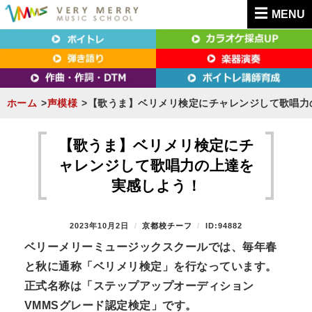
MENU
東京（新宿・八王子）・横浜・名古屋・京都で「本気」になれるボイトレ教室｜
東京（新宿・八王子）・横浜・名古屋・京都で
VERY MERRY MUSIC SCHOOL（ベリーメリー）
「本気」になれるボイトレ教室｜VERY MERRY
MUSIC SCHOOL（ベリーメリー）
ホーム
声模様
【歌うま】ベリメリ検定にチャレンジして歌唱力
S
k
【歌うま】ベリメリ検定にチ
i
ャレンジして歌唱力の上達を
p
実感しよう！
t
o
P
2023年10月2日
B
京都校チーフ
ID:94882
c
O
Y
ベリーメリーミュージックスクールでは、毎年春
o
S
と秋に通称「ベリメリ検定」を行なっています。
T
n
E
正式名称は「ステップアップオーディション
t
D
VMMSグレード認定検定」です。
O
e