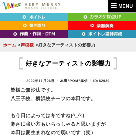
MENU
東京（新宿・八王子）・横浜・名古屋・京都で「本気」になれるボイトレ教室｜
東京（新宿・八王子）・横浜・名古屋・京都で
VERY MERRY MUSIC SCHOOL（ベリーメリー）
「本気」になれるボイトレ教室｜VERY MERRY
MUSIC SCHOOL（ベリーメリー）
ホーム
声模様
好きなアーティストの影響力
S
k
好きなアーティストの影響力
i
p
P
2022年11月26日
B
本田”POM”孝信
ID:82989
t
O
Y
皆様ご無沙汰です。
S
o
八王子校、横浜校チーフの本田です。
T
c
E
D
o
もう日によっては冬ですね(^_^;)
O
n
N
寒さに強い方もいらっしゃると思いますが
t
本田は夏生まれなので弱いです（笑）
e