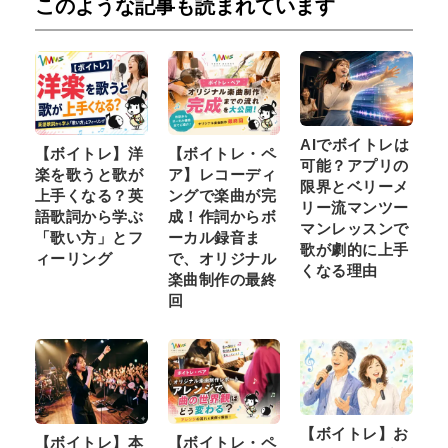
このような記事も読まれています
AIでボイトレは
【ボイトレ】洋
【ボイトレ・ペ
可能？アプリの
楽を歌うと歌が
ア】レコーディ
限界とベリーメ
上手くなる？英
ングで楽曲が完
リー流マンツー
語歌詞から学ぶ
成！作詞からボ
マンレッスンで
「歌い方」とフ
ーカル録音ま
歌が劇的に上手
ィーリング
で、オリジナル
くなる理由
楽曲制作の最終
回
【ボイトレ】お
【ボイトレ】本
【ボイトレ・ペ