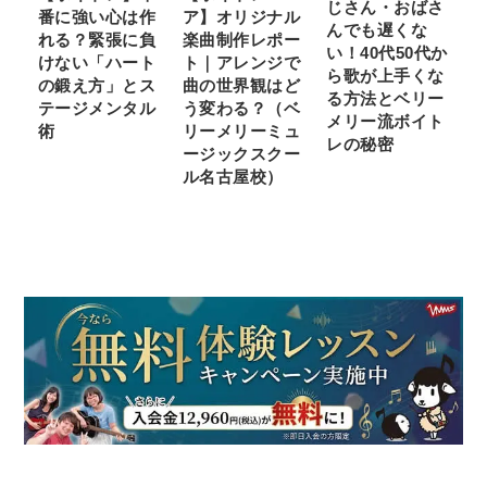
じさん・おばさ
番に強い心は作
ア】オリジナル
んでも遅くな
れる？緊張に負
楽曲制作レポー
い！40代50代か
けない「ハート
ト｜アレンジで
ら歌が上手くな
の鍛え方」とス
曲の世界観はど
る方法とベリー
テージメンタル
う変わる？（ベ
メリー流ボイト
術
リーメリーミュ
レの秘密
ージックスクー
ル名古屋校）