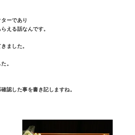
O
N
クターであり
もらえる話なんです。
てきました。
した。
再確認した事を書き記しますね。