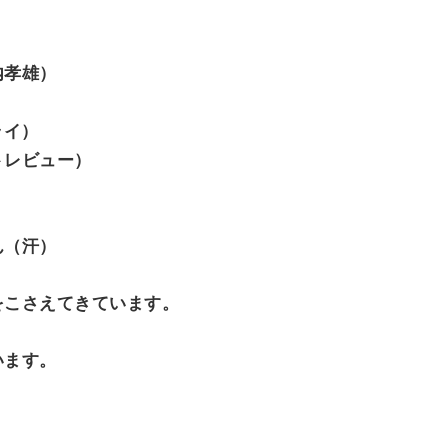
）
内孝雄）
ライ）
トレビュー）
ん（汗）
をこさえてきています。
います。