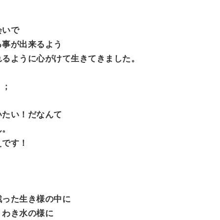
会いで
る事が出来るよう
れるように心がけて生きてきました。
＾；
いたい！だなんて
ん。
えです！
戦った生き様の中に
、わき水の様に