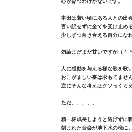
心が育つわけがないです。
本田は若い頃にある人との出
言い訳せずに全てを受け止め
少しずつ向き合える自分にな
勿論まだまだ甘いですが（＾
人に感動を与える様な歌を歌
おこがましい事は求もてませ
逆にそんな考えはクソっくら
ただ、、、、、
精一杯成長しようと逃げずに
刻まれた音楽が地下水の様に