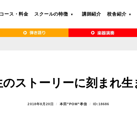
コース・料金
スクールの特徴
講師紹介
校舎紹介
るボイトレ教室｜VERY MERRY MUSIC SCHOOL（ベリーメリー）
・名古屋・京都で「本気」になれるボイ
リーメリー）
生のストーリーに刻まれ生
P
2018年8月20日
B
本田”POM”孝信
ID:18686
O
Y
S
T
E
D