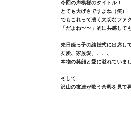
今回の声模様のタイトル！
e
とても大げさですよね（笑）
n
でもこれって凄く大切なファ
t
「だよね〜〜」的に共感して
先日姪っ子の結婚式に出席し
友愛、家族愛、、、、
本物の笑顔と愛に溢れていま
そして
沢山の友達が歌う余興を見て