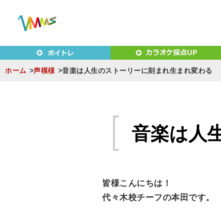
東京（新宿・八王子）・横浜・名古屋・京都で「本気」になれ
東京（新宿・八王子）・横浜
MUSIC SCHOOL（ベ
ホーム
声模様
音楽は人生のストーリーに刻まれ生まれ変わる
S
k
i
音楽は人
p
t
o
c
皆様こんにちは！
o
代々木校チーフの本田です。
n
t