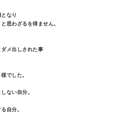
糧となり
？と思わざるを得ません。
とダメ出しされた事
き様でした。
としない自分。
する自分。