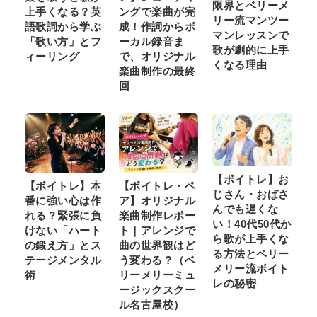
限界とベリーメ
上手くなる？英
ングで楽曲が完
リー流マンツー
語歌詞から学ぶ
成！作詞からボ
マンレッスンで
「歌い方」とフ
ーカル録音ま
歌が劇的に上手
ィーリング
で、オリジナル
くなる理由
楽曲制作の最終
回
【ボイトレ】お
【ボイトレ】本
【ボイトレ・ペ
じさん・おばさ
番に強い心は作
ア】オリジナル
んでも遅くな
れる？緊張に負
楽曲制作レポー
い！40代50代か
けない「ハート
ト｜アレンジで
ら歌が上手くな
の鍛え方」とス
曲の世界観はど
る方法とベリー
テージメンタル
う変わる？（ベ
メリー流ボイト
術
リーメリーミュ
レの秘密
ージックスクー
ル名古屋校）