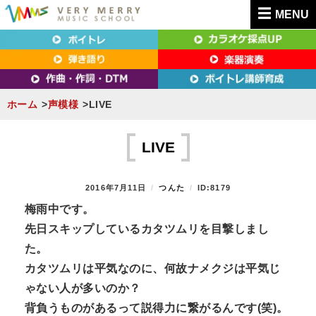
MENU
東京（新宿・八王子）・横浜・名古屋・京都で「本気」になれるボイトレ教室｜
東京（新宿・八王子）・横浜・名古屋・京都で
VERY MERRY MUSIC SCHOOL（ベリーメリー）
「本気」になれるボイトレ教室｜VERY MERRY
MUSIC SCHOOL（ベリーメリー）
ホーム
声模様
LIVE
S
k
LIVE
i
p
P
2016年7月11日
B
つんた
ID:8179
t
O
Y
梅雨中です。
S
o
先日スキップしているカタツムリを目撃しまし
T
c
E
た。
D
o
カタツムリは平気なのに、何故ナメクジは平気じ
O
n
N
ゃない人が多いのか？
t
背負うものがあるって説得力に繋がるんです(笑)。
e