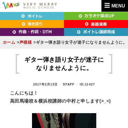
MENU
東京（新宿・八王子）・横浜・名古屋・京都で「本気」になれるボイトレ教室｜
東京（新宿・八王子）・横浜・名古屋・京都で
VERY MERRY MUSIC SCHOOL（ベリーメリー）
「本気」になれるボイトレ教室｜VERY MERRY
MUSIC SCHOOL（ベリーメリー）
ホーム
声模様
ギター弾き語り女子が迷子になりませんように。
S
k
ギター弾き語り女子が迷子に
i
なりませんように。
p
t
P
2017年2月13日
B
STAFF
ID:11427
o
O
Y
こんにちは！
S
c
高田馬場校＆横浜校講師の中村と申します(>_<)
T
o
E
n
D
O
t
N
e