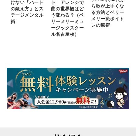
けない「ハート
ト｜アレンジで
ら歌が上手くな
の鍛え方」とス
曲の世界観はど
る方法とベリー
テージメンタル
う変わる？（ベ
メリー流ボイト
術
リーメリーミュ
レの秘密
ージックスクー
ル名古屋校）