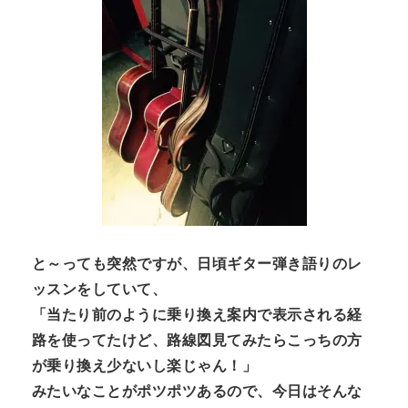
n
t
と～っても突然ですが、日頃ギター弾き語りのレ
ッスンをしていて、
「当たり前のように乗り換え案内で表示される経
路を使ってたけど、路線図見てみたらこっちの方
が乗り換え少ないし楽じゃん！」
みたいなことがポツポツあるので、今日はそんな