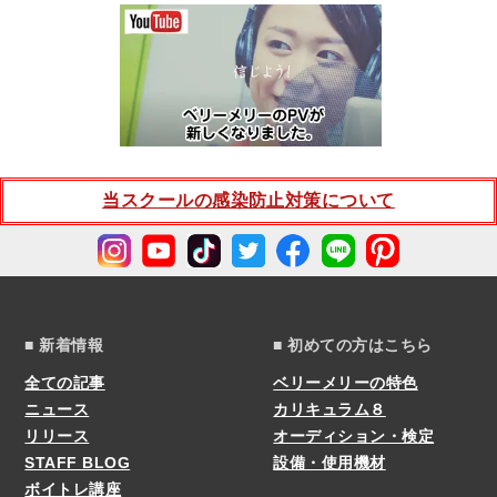
当スクールの感染防止対策について
■ 新着情報
■ 初めての方はこちら
全ての記事
ベリーメリーの特色
ニュース
カリキュラム８
リリース
オーディション・検定
STAFF BLOG
設備・使用機材
ボイトレ講座