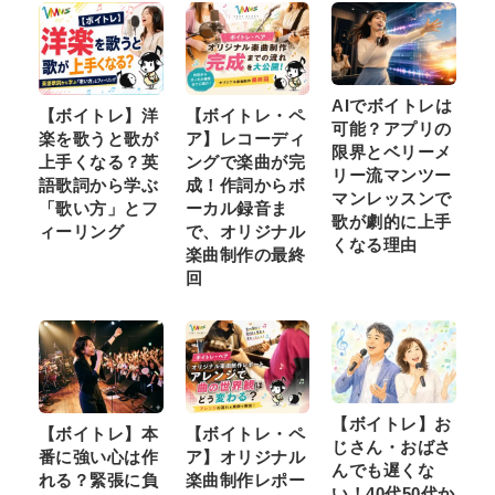
AIでボイトレは
【ボイトレ】洋
【ボイトレ・ペ
可能？アプリの
楽を歌うと歌が
ア】レコーディ
限界とベリーメ
上手くなる？英
ングで楽曲が完
リー流マンツー
語歌詞から学ぶ
成！作詞からボ
マンレッスンで
「歌い方」とフ
ーカル録音ま
歌が劇的に上手
ィーリング
で、オリジナル
くなる理由
楽曲制作の最終
回
【ボイトレ】お
【ボイトレ】本
【ボイトレ・ペ
じさん・おばさ
番に強い心は作
ア】オリジナル
んでも遅くな
れる？緊張に負
楽曲制作レポー
い！40代50代か