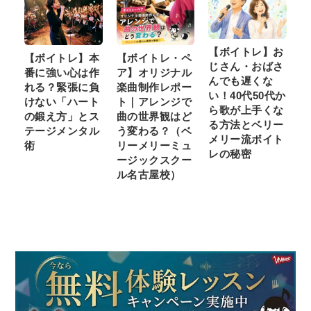
【ボイトレ】お
【ボイトレ】本
【ボイトレ・ペ
じさん・おばさ
番に強い心は作
ア】オリジナル
んでも遅くな
れる？緊張に負
楽曲制作レポー
い！40代50代か
けない「ハート
ト｜アレンジで
ら歌が上手くな
の鍛え方」とス
曲の世界観はど
る方法とベリー
テージメンタル
う変わる？（ベ
メリー流ボイト
術
リーメリーミュ
レの秘密
ージックスクー
ル名古屋校）