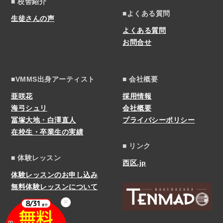
■ 校舎紹介
■よくある質問
生徒さんの声
よくある質問
お問合せ
■VMMS出身アーティスト
■ 会社概要
亜咲花
採用情報
海弓シュリ
会社概要
冨塚大地・白澤直人
プライバシーポリシー
在校生・卒業生の実績
■ リンク
■ 体験レッスン
西区.jp
体験レッスンのお申し込み
無料体験レッスンについて
✕