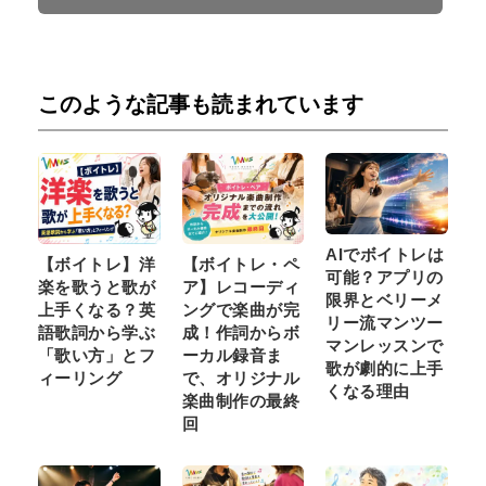
このような記事も読まれています
AIでボイトレは
【ボイトレ】洋
【ボイトレ・ペ
可能？アプリの
楽を歌うと歌が
ア】レコーディ
限界とベリーメ
上手くなる？英
ングで楽曲が完
リー流マンツー
語歌詞から学ぶ
成！作詞からボ
マンレッスンで
「歌い方」とフ
ーカル録音ま
歌が劇的に上手
ィーリング
で、オリジナル
くなる理由
楽曲制作の最終
回