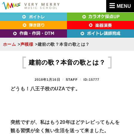
MENU
東京（新宿・八王子）・横浜・名古屋・京都で「本気」になれるボイトレ教室｜
東京（新宿・八王子）・横浜・名古屋・京都で
VERY MERRY MUSIC SCHOOL（ベリーメリー）
「本気」になれるボイトレ教室｜VERY MERRY
MUSIC SCHOOL（ベリーメリー）
ホーム
声模様
建前の歌？本音の歌とは？
S
k
建前の歌？本音の歌とは？
i
p
P
2018年1月16日
B
STAFF
ID:15777
t
O
Y
どうも！八王子校のUZAです。
S
o
T
c
E
D
o
O
n
N
突然ですが、私はもう20年ほどテレビってもんを
t
観る習慣が全く無い生活を送って来ました。
e