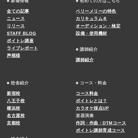
■ 新着情報
■ 初めての方はこちら
全ての記事
ベリーメリーの特色
ニュース
カリキュラム８
リリース
オーディション・検定
STAFF BLOG
設備・使用機材
ボイトレ講座
ライブレポート
■ 講師紹介
声模様
講師紹介
■ 校舎紹介
■ コース・料金
新宿校
コース料金
八王子校
ボイトレとは？
横浜校
カラオケ採点UP
名古屋校
楽器演奏
京都校
作詞・作曲・DTMコース
ボイトレ講師育成コース