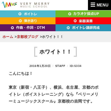
MENU
東京（新宿・八王子）・横浜・名古屋・京都で「本気」になれるボイトレ教室｜
東京（新宿・八王子）・横浜・名古屋・京都で
VERY MERRY MUSIC SCHOOL（ベリーメリー）
「本気」になれるボイトレ教室｜VERY MERRY
MUSIC SCHOOL（ベリーメリー）
ホーム
京都校ブログ
ホワイト！！
S
k
ホワイト！！
i
p
P
2016年1月20日
B
STAFF
ID:5334
t
O
Y
こんにちは！
S
o
T
c
E
東京（新宿・八王子）、横浜、名古屋、京都のボ
D
o
イトレ（ボイストレーニング）なら『ベリーメリ
O
n
N
ーミュージックスクール』京都校の吉岡です。
t
e