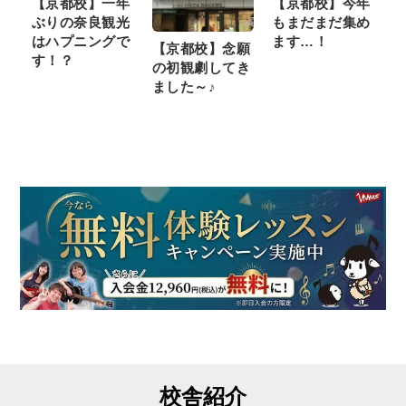
【京都校】一年
【京都校】今年
ぶりの奈良観光
もまだまだ集め
はハプニングで
ます…！
【京都校】念願
す！？
の初観劇してき
ました～♪
校舎紹介