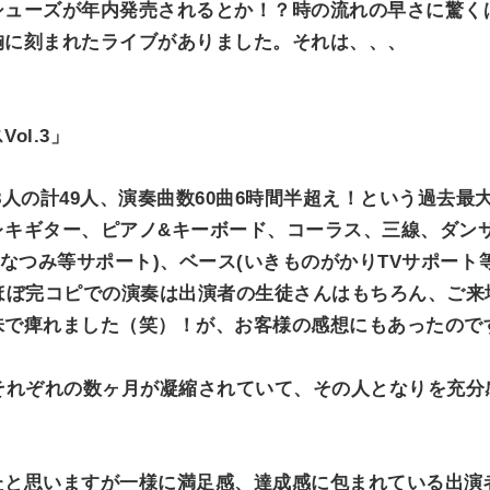
シューズが年内発売されるとか！？時の流れの早さに驚く
O
N
胸に刻まれたライブがありました。それは、、、
ol.3」
18人の計49人、演奏曲数60曲6時間半超え！という過去
レキギター、ピアノ&キーボード、コーラス、三線、ダン
tion、安倍なつみ等サポート)、ベース(いきものがかりTVサポ
ほぼ完コピでの演奏は出演者の生徒さんはもちろん、ご来
味で痺れました（笑）！が、お客様の感想にもあったので
それぞれの数ヶ月が凝縮されていて、その人となりを充分
たと思いますが一様に満足感、達成感に包まれている出演