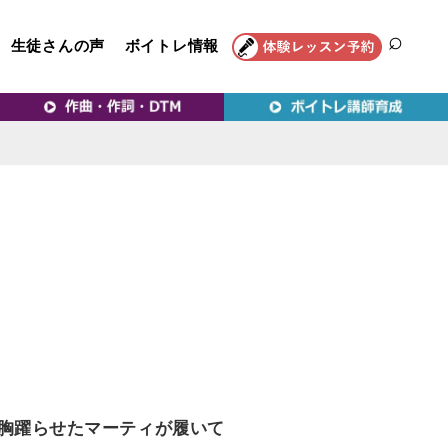
生徒さんの声
ボイトレ情報
SEAR
トレ教室｜VERY MERRY
、胸躍らせたマーティが履いて