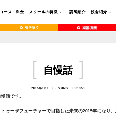
コース・料金
スクールの特徴
講師紹介
校舎紹介
るボイトレ教室｜VERY MERRY MUSIC SCHOOL（ベリーメリー）
・名古屋・京都で「本気」になれるボイ
リーメリー）
自慢話
P
2015年1月15日
B
VMMS
ID:1358
O
Y
自慢話です。
S
T
E
トゥーザフューチャーで目指した未来の2015年になり
D