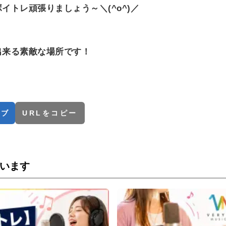
イトレ頑張りましょう～＼(^o^)／
出来る素敵な場所です！
てブ
URLをコピー
います