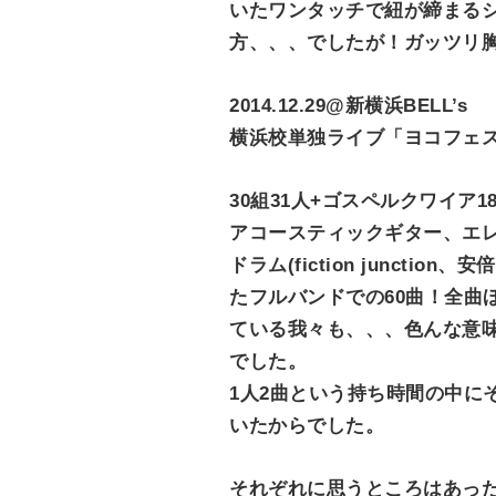
いたワンタッチで紐が締まる
e
方、、、でしたが！ガッツリ
n
t
2014.12.29@新横浜BELL’s
横浜校単独ライブ「ヨコフェスV
30組31人+ゴスペルクワイア
アコースティックギター、エ
ドラム(fiction junc
たフルバンドでの60曲！全曲
ている我々も、、、色んな意
でした。
1人2曲という持ち時間の中に
いたからでした。
それぞれに思うところはあっ