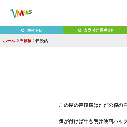
東京（新宿・八王子）・横浜・名古屋・京都で「本気」になれ
東京（新宿・八王子）・横浜
MUSIC SCHOOL（ベ
ホーム
声模様
自慢話
S
k
i
p
t
o
c
この度の声模様はただの僕の
o
n
気が付けば年も明け映画バック
t