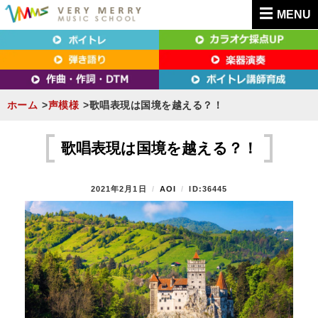
MENU
東京（新宿・八王子）・横浜・名古屋・京都で「本気」になれるボイトレ教室｜
東京（新宿・八王子）・横浜・名古屋・京都で
VERY MERRY MUSIC SCHOOL（ベリーメリー）
「本気」になれるボイトレ教室｜VERY MERRY
MUSIC SCHOOL（ベリーメリー）
ホーム
声模様
歌唱表現は国境を越える？！
S
k
歌唱表現は国境を越える？！
i
p
P
2021年2月1日
B
AOI
ID:36445
t
O
Y
S
o
T
c
E
D
o
O
n
N
t
e