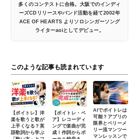
多くのコンテストに合格。大阪でのインディ
ーズCDリリースやバンド活動を経て2002年
ACE OF HEARTS よりソロシンガーソング
ライターaoiとしてデビュー。
このような記事も読まれています
AIでボイトレは
【ボイトレ】洋
【ボイトレ・ペ
可能？アプリの
楽を歌うと歌が
ア】レコーディ
限界とベリーメ
上手くなる？英
ングで楽曲が完
リー流マンツー
語歌詞から学ぶ
成！作詞からボ
マンレッスンで
「歌い方」とフ
ーカル録音ま