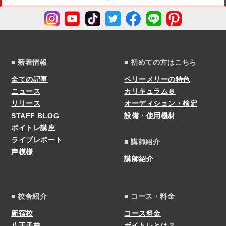
■ 新着情報
■ 初めての方はこちら
全ての記事
ベリーメリーの特色
ニュース
カリキュラム８
リリース
オーディション・検定
STAFF BLOG
設備・使用機材
ボイトレ講座
ライブレポート
■ 講師紹介
声模様
講師紹介
■ 校舎紹介
■ コース・料金
新宿校
コース料金
八王子校
ボイトレとは？