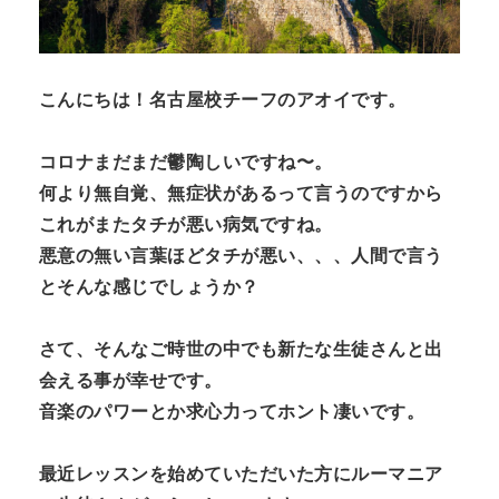
n
t
こんにちは！名古屋校チーフのアオイです。
コロナまだまだ鬱陶しいですね〜。
何より無自覚、無症状があるって言うのですから
これがまたタチが悪い病気ですね。
悪意の無い言葉ほどタチが悪い、、、人間で言う
とそんな感じでしょうか？
さて、そんなご時世の中でも新たな生徒さんと出
会える事が幸せです。
音楽のパワーとか求心力ってホント凄いです。
最近レッスンを始めていただいた方にルーマニア