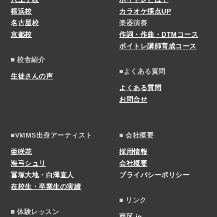
横浜校
カラオケ採点UP
名古屋校
楽器演奏
京都校
作詞・作曲・DTMコース
ボイトレ講師育成コース
■ 校舎紹介
■よくある質問
生徒さんの声
よくある質問
お問合せ
■VMMS出身アーティスト
■ 会社概要
亜咲花
採用情報
海弓シュリ
会社概要
冨塚大地・白澤直人
プライバシーポリシー
在校生・卒業生の実績
■ リンク
■ 体験レッスン
西区.jp