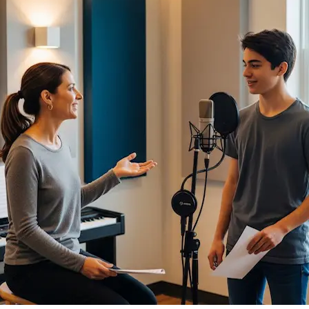
T
E
D
O
N