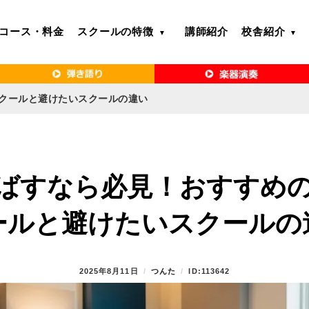
コース・料金
スクールの特徴
講師紹介
校舎紹介
るボイトレ教室｜VERY MERRY MUSIC SCHOOL（ベリーメリー）
・名古屋・京都で「本気」になれるボイ
リーメリー）
クールと避けたいスクールの違い
ばすなら必見！おすすめ
ールと避けたいスクールの
P
2025年8月11日
B
つんた
ID:113642
O
Y
S