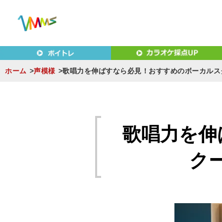
東京（新宿・八王子）・横浜・名古屋・京都で「本気」になれ
東京（新宿・八王子）・横浜
MUSIC SCHOOL（ベ
ホーム
声模様
歌唱力を伸ばすなら必見！おすすめのボーカルス
S
k
i
歌唱力を伸
p
t
ク
o
c
o
n
t