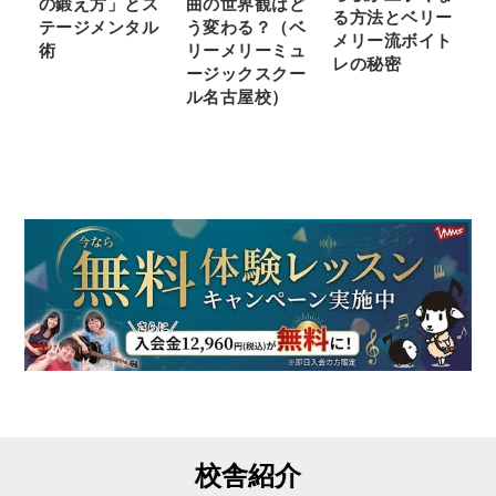
の鍛え方」とス
曲の世界観はど
る方法とベリー
テージメンタル
う変わる？（ベ
メリー流ボイト
術
リーメリーミュ
レの秘密
ージックスクー
ル名古屋校）
校舎紹介