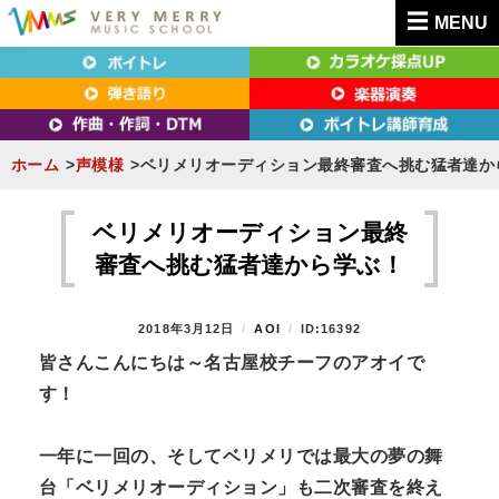
MENU
東京（新宿・八王子）・横浜・名古屋・京都で「本気」になれるボイトレ教室｜
東京（新宿・八王子）・横浜・名古屋・京都で
VERY MERRY MUSIC SCHOOL（ベリーメリー）
「本気」になれるボイトレ教室｜VERY MERRY
MUSIC SCHOOL（ベリーメリー）
ホーム
声模様
ベリメリオーディション最終審査へ挑む猛者達か
S
k
ベリメリオーディション最終
i
審査へ挑む猛者達から学ぶ！
p
t
P
2018年3月12日
B
AOI
ID:16392
o
O
Y
皆さんこんにちは～名古屋校チーフのアオイで
S
c
す！
T
o
E
n
D
一年に一回の、そしてベリメリでは最大の夢の舞
O
t
N
台「ベリメリオーディション」も二次審査を終え
e