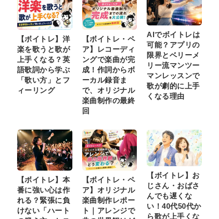
AIでボイトレは
【ボイトレ】洋
【ボイトレ・ペ
可能？アプリの
楽を歌うと歌が
ア】レコーディ
限界とベリーメ
上手くなる？英
ングで楽曲が完
リー流マンツー
語歌詞から学ぶ
成！作詞からボ
マンレッスンで
「歌い方」とフ
ーカル録音ま
歌が劇的に上手
ィーリング
で、オリジナル
くなる理由
楽曲制作の最終
回
【ボイトレ】お
【ボイトレ】本
【ボイトレ・ペ
じさん・おばさ
番に強い心は作
ア】オリジナル
んでも遅くな
れる？緊張に負
楽曲制作レポー
い！40代50代か
けない「ハート
ト｜アレンジで
ら歌が上手くな